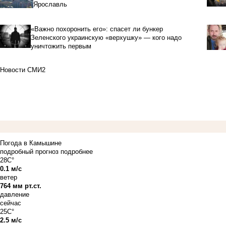
Ярославль
«Важно похоронить его»: спасет ли бункер
Зеленского украинскую «верхушку» — кого надо
уничтожить первым
Новости СМИ2
Погода в Камышине
подробный прогноз
подробнее
28C°
0.1 м/с
ветер
764 мм рт.ст.
давление
сейчас
25C°
2.5 м/с