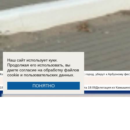
Наш сайт использует куки.
Продолжая его использовать, вы
даете согласие на обработку
файлов
cookie
и пользовательских данных.
Камышане предположили, что сорную траву, которой зарос город, уберут к Арбузному фе
ПОНЯТНО
18:16
В Камышине гладиолусы побили рекорд по цене букета
18:09
Делегация из Камышинс