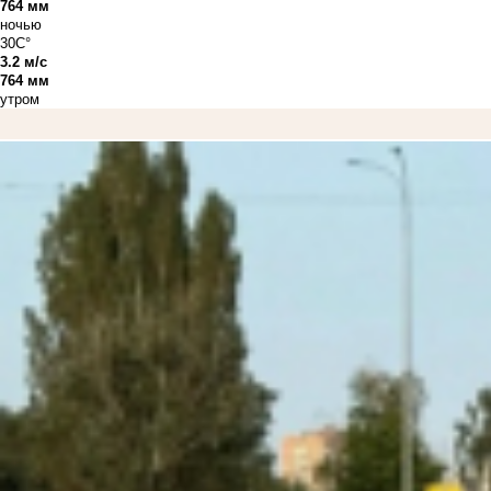
764 мм
ночью
30C°
3.2 м/с
764 мм
утром