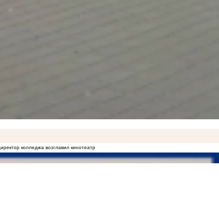
иректор колледжа возглавил кинотеатр