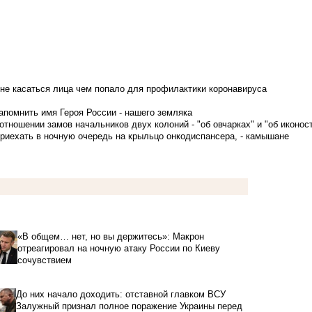
не касаться лица чем попало для профилактики коронавируса
апомнить имя Героя России - нашего земляка
тношении замов начальников двух колоний - "об овчарках" и "об иконос
приехать в ночную очередь на крыльцо онкодиспансера, - камышане
«В общем… нет, но вы держитесь»: Макрон
отреагировал на ночную атаку России по Киеву
сочувствием
До них начало доходить: отставной главком ВСУ
Залужный признал полное поражение Украины перед