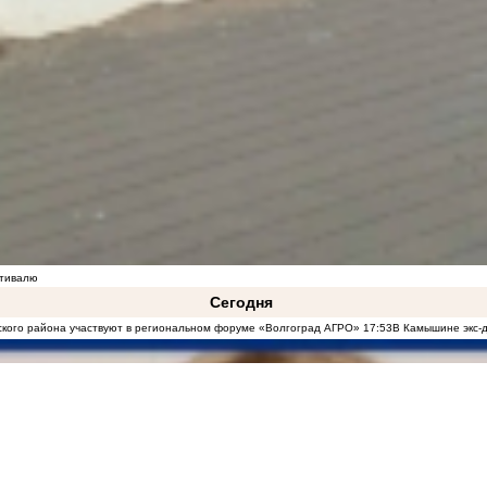
стивалю
Сегодня
кого района участвуют в региональном форуме «Волгоград АГРО»
17:53
В Камышине экс-д