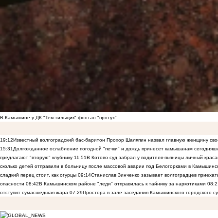
В Камышине у ДК "Текстильщик" фонтан "протух"
19:12
Известный волгоградский бас-баритон Прохор Шаляпин назвал главную женщину св
15:31
Долгожданное ослабление погодной "печки" и дождь принесет камышанам сегодняш
предлагают "вторую" клубнику
11:51
В Котово суд забрал у водителя-пьяницы личный краса
сколько детей отправили в больницу после массовой аварии под Белогорками в Камышин
сладкий перец стоит, как огурцы
09:14
Станислав Зинченко зазывает волгоградцев приехат
опасности
08:42
В Камышинском районе "леди" отправилась к тайнику за наркотиками
08:2
отступит сумасшедшая жара
07:29
Простора в зале заседания Камышинского городского су