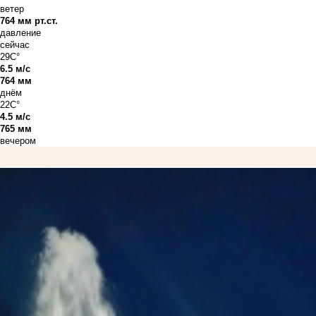
ветер
764 мм рт.ст.
давление
сейчас
29C°
6.5 м/с
764 мм
днём
22C°
4.5 м/с
765 мм
вечером