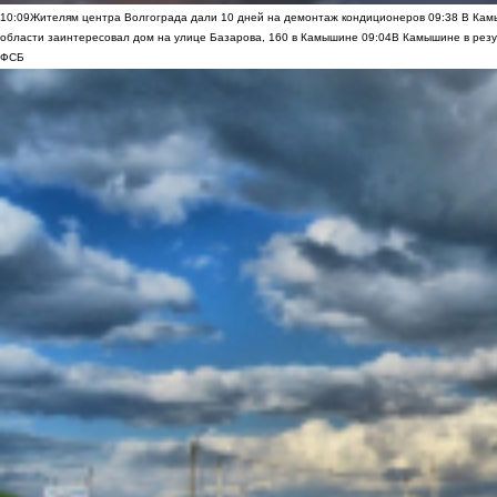
10:09
Жителям центра Волгограда дали 10 дней на демонтаж кондиционеров
09:38
В Камы
области заинтересовал дом на улице Базарова, 160 в Камышине
09:04
В Камышине в резу
ФСБ