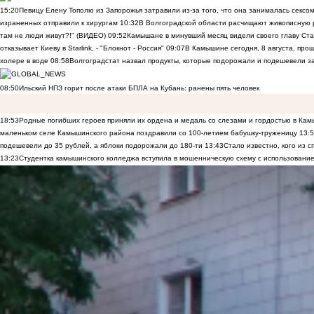
15:20
Певицу Елену Тополю из Запорожья затравили из-за того, что она занималась сексом
израненных отправили к хирургам
10:32
В Волгоградской области расчищают живописную р
там не люди живут?!" (ВИДЕО)
09:52
Камышане в минувший месяц видели своего главу Ста
отказывает Киеву в Starlink, - "Блокнот - Россия"
09:07
В Камышине сегодня, 8 августа, пр
холере в воде
08:58
Волгоградстат назвал продукты, которые подорожали и подешевели 
08:50
Ильский НПЗ горит после атаки БПЛА на Кубань: ранены пять человек
18:53
Родные погибших героев приняли их ордена и медаль со слезами и гордостью в Ка
маленьком селе Камышинского района поздравили со 100-летием бабушку-труженицу
13:
подешевели до 35 рублей, а яблоки подорожали до 180-ти
13:43
Стало известно, кого из
13:23
Студентка камышинского колледжа вступила в мошенническую схему с использование