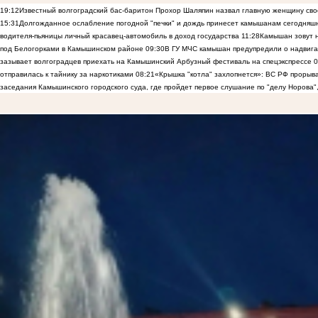
19:12
Известный волгоградский бас-баритон Прохор Шаляпин назвал главную женщину св
15:31
Долгожданное ослабление погодной "печки" и дождь принесет камышанам сегодняш
водителя-пьяницы личный красавец-автомобиль в доход государства
11:28
Камышан зовут н
под Белогорками в Камышинском районе
09:30
В ГУ МЧС камышан предупредили о надвига
зазывает волгоградцев приехать на Камышинский Арбузный фестиваль на спецэкспрессе
0
отправилась к тайнику за наркотиками
08:21
«Крышка "котла" захлопнется»: ВС РФ прорыва
заседания Камышинского городского суда, где пройдет первое слушание по "делу Норова"