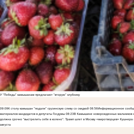
У "Победы" камышанам предлагают "вторую" клубнику
09:09
К столу камышан "подали" грузинскую сливу со скидкой
08:56
Информационное сообще
материалов кандидатов в депутаты Госдумы
08:23
В Камышине новорожденных мальчиков н
должна срочно "выстрелить себе в колено": Трамп шлет в Москву «миротворцев» Кушнера 
августа