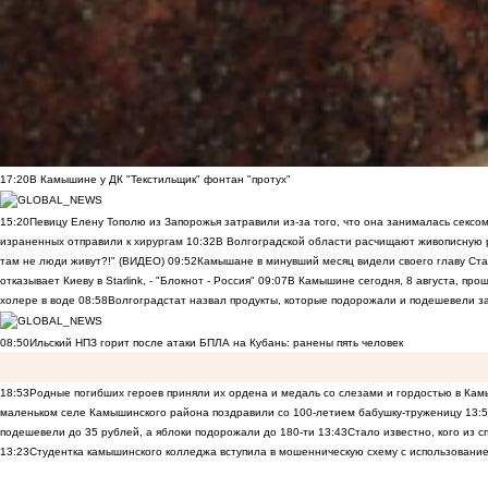
17:20
В Камышине у ДК "Текстильщик" фонтан "протух"
15:20
Певицу Елену Тополю из Запорожья затравили из-за того, что она занималась сексом
израненных отправили к хирургам
10:32
В Волгоградской области расчищают живописную р
там не люди живут?!" (ВИДЕО)
09:52
Камышане в минувший месяц видели своего главу Ста
отказывает Киеву в Starlink, - "Блокнот - Россия"
09:07
В Камышине сегодня, 8 августа, пр
холере в воде
08:58
Волгоградстат назвал продукты, которые подорожали и подешевели 
08:50
Ильский НПЗ горит после атаки БПЛА на Кубань: ранены пять человек
18:53
Родные погибших героев приняли их ордена и медаль со слезами и гордостью в Ка
маленьком селе Камышинского района поздравили со 100-летием бабушку-труженицу
13:
подешевели до 35 рублей, а яблоки подорожали до 180-ти
13:43
Стало известно, кого из
13:23
Студентка камышинского колледжа вступила в мошенническую схему с использование