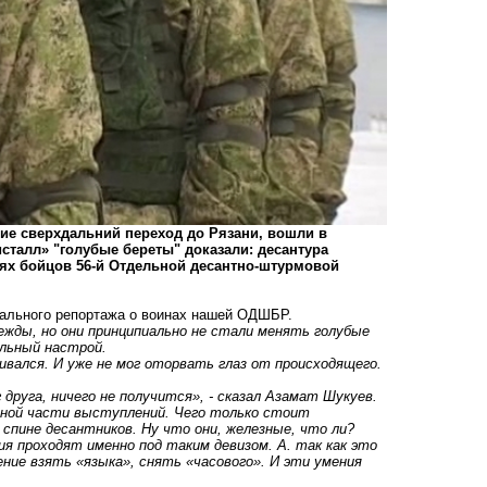
е сверхдальний переход до Рязани, вошли в
сталл» "голубые береты" доказали: десантура
иях бойцов 56-й Отдельной десантно-штурмовой
нального репортажа о воинах нашей ОДШБР.
ежды, но они принципиально не стали менять голубые
альный настрой.
ивался. И уже не мог оторвать глаз от происходящего.
друга, ничего не получится», - сказал Азамат Шукуев.
сной части выступлений. Чего только стоит
 спине десантников. Ну что они, железные, что ли?
я проходят именно под таким девизом. А. так как это
ние взять «языка», снять «часового». И эти умения