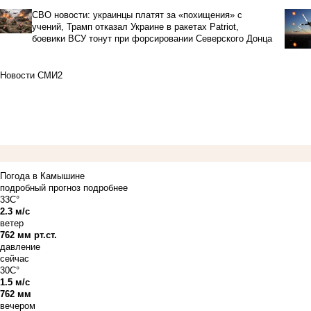
СВО новости: украинцы платят за «похищения» с
учений, Трамп отказал Украине в ракетах Patriot,
боевики ВСУ тонут при форсировании Северского Донца
Новости СМИ2
Погода в Камышине
подробный прогноз
подробнее
33C°
2.3 м/с
ветер
762 мм рт.ст.
давление
сейчас
30C°
1.5 м/с
762 мм
вечером