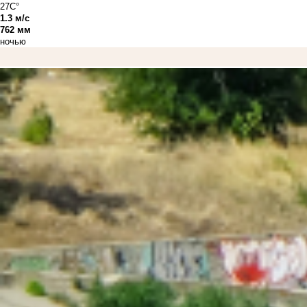
27C°
1.3 м/с
762 мм
ночью