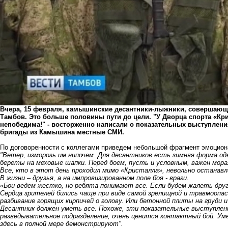
Вчера, 15 февраля, камышинские десантники-лыжники, совершающи
Тамбов. Это больше половины пути до цели. "У Дворца спорта «Кри
непобедима!" - восторженно написали о показательных выступлен
бригады из Камышина местные СМИ.
По договоренности с коллегами приведем небольшой фрагмент эмоцио
"Ветер, изморозь им нипочем. Для десантников есть зимняя форма од
береты на меховые шапки. Перед боем, пусть и условным, важен мор
Все, кто в этот день проходил мимо «Кристалла», невольно останавл
В жизни – друзья, а на импровизированном поле боя - враги.
«Бои ведем жестко, но ребята понимают все. Если будем жалеть друг 
Сердца зрителей бились чаще при виде самой зрелищной и травмоопа
разбивание горящих кирпичей о голову. Или бетонной плиты на груди и
Десантник должен уметь все. Похоже, эти показательные выступлени
разведывательное подразделение, очень ценится контактный бой. Уме
здесь в полной мере демонстрируют".