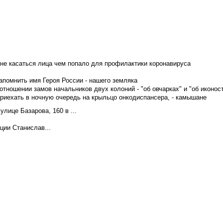
не касаться лица чем попало для профилактики коронавируса
апомнить имя Героя России - нашего земляка
тношении замов начальников двух колоний - "об овчарках" и "об иконос
приехать в ночную очередь на крыльцо онкодиспансера, - камышане
лице Базарова, 160 в ...
ции Станислав...