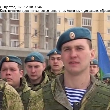
Общество
,
16.02.2018 06:46
Камышинские десантники, встречаясь с тамбовчанами, доказали: «Деса