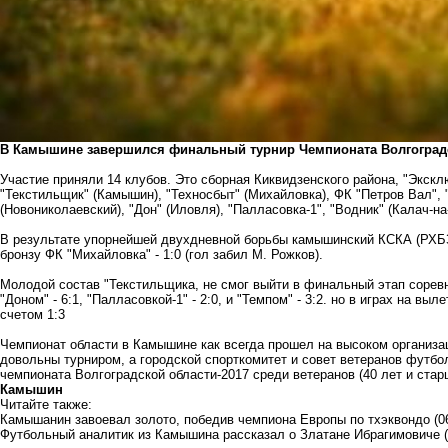
В Камышине завершился финальный турнир Чемпионата Волгоградск
Участие приняли 14 клубов. Это сборная Киквидзенского района, "Экск
"Текстильщик" (Камышин), "Техносбыт" (Михайловка), ФК "Петров Вал", "
(Новониколаевский), "Дон" (Иловля), "Палласовка-1", "Водник" (Калач-на
В результате упорнейшей двухдневной борьбы камышинский КСКА (РХБЗ,
бронзу ФК "Михайловка" - 1:0 (гол забил М. Рожков).
Молодой состав "Текстильщика, не смог выйти в финальный этап соревн
"Доном" - 6:1, "Палласовкой-1" - 2:0, и "Темпом" - 3:2. но в играх на 
счетом 1:3
Чемпионат области в Камышине как всегда прошел на высоком организа
довольны турниром, а городской спорткомитет и совет ветеранов футб
чемпионата Волгоградской области-2017 среди ветеранов (40 лет и старш
Камышин
Читайте также:
Камышанин завоевал золото, победив чемпиона Европы по тхэквондо
(0
Футбольный аналитик из Камышина рассказал о Златане Ибрагимовиче