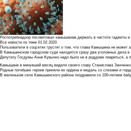
Роспотребнадзор посоветовал камышанам держать в чистоте гаджеты и 
Все новости по теме
01.02.2020
Пользователи в соцсетях грустят о том, что глава Камышина не может з
В Камышинском городском суде находятся сразу два уголовных дела в о
Депутату Госдумы Анне Кувычко надо было не в роддоме пиариться, а 
Камышане в минувший месяц видели своего главу Станислава Зинченко р
Родные погибших героев приняли их ордена и медаль со слезами и гор
В маленьком селе Камышинского района поздравили со 100-летием баб