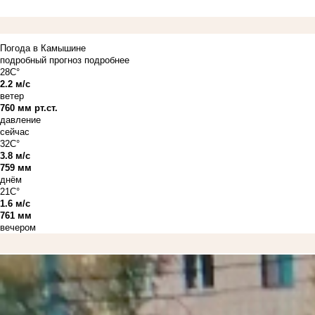
Погода в Камышине
подробный прогноз
подробнее
28C°
2.2 м/с
ветер
760 мм рт.ст.
давление
сейчас
32C°
3.8 м/с
759 мм
днём
21C°
1.6 м/с
761 мм
вечером