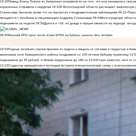
15:20
Певицу Елену Тополю из Запорожья затравили из-за того, что она занималась сексом
израненных отправили к хирургам
10:32
В Волгоградской области расчищают живописную р
Станислава Зинченко разве что на портретах к поздравительным публикациям
09:22
«Пора 
прощаются с погибшим в спецоперации Андреем Степановым
09:04
Волгоградскую область
подешевели за неделю
08:54
Духота и +34, но дождь и порция свежести на подходе: погод
08:50
Ильский НПЗ горит после атаки БПЛА на Кубань: ранены пять человек
18:53
Родные погибших героев приняли их ордена и медаль со слезами и гордостью в Ка
маленьком селе Камышинского района поздравили со 100-летием бабушку-труженицу
13:
подешевели до 35 рублей, а яблоки подорожали до 180-ти
13:43
Стало известно, кого из
13:23
Студентка камышинского колледжа вступила в мошенническую схему с использование