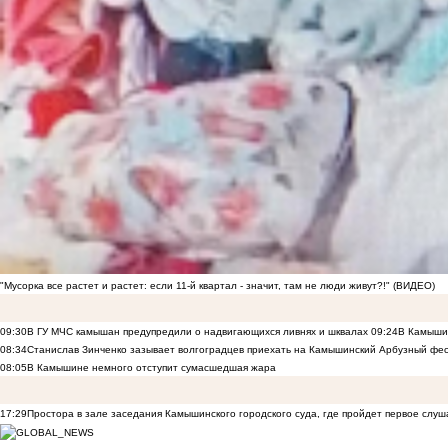
"Мусорка все растет и растет: если 11-й квартал - значит, там не люди живут?!" (ВИДЕО)
09:30
В ГУ МЧС камышан предупредили о надвигающихся ливнях и шквалах
09:24
В Камышин
08:34
Станислав Зинченко зазывает волгоградцев приехать на Камышинский Арбузный фес
08:05
В Камышине немного отступит сумасшедшая жара
17:29
Простора в зале заседания Камышинского городского суда, где пройдет первое слуш