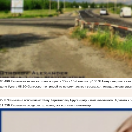
08:49
В Камышине никто не хочет покупать "Пост 13-й километр"
08:34
Атаку смертоносных
цене букета
08:10
«Запускают по прямой по ночам»: эксперт рассказал, откуда летели укр
22:07
Камышане вспоминают Инну Харитоновну Брусенцову - замечательного Педагога и 
17:53
В Камышине экс-директор колледжа возглавил кинотеатр