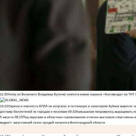
11:30
Актер из Волжского Владимир Бутенко снялся в новом сериале «Коп-звезда» на ТНТ
10:22
Сирены и опасность БПЛА не испугали: в гостиницах и санаториях Кубани выросло 
доставку бюллетеней по городам и поселкам
09:32
Камышанам понравилось выращивать п
5 августа
08:15
Под парусами в областных соревнованиях отлично выступили спортсмены 
ведра!»: августовский сезон груздей начался в Волгоградской области