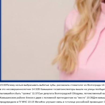
15:00
Почему нельзя выбрасывать выбитые зубы, рассказала стоматолог из Волгограда
14
в это несовершеннолетних
14:32
В Камышине госавтоинспекторы вышли на улицы пообщать
пытавшийся сбыть "трояна"
11:37
Сын депутата Волгоградской Облдумы, потомственный ка
Камышинском районе близок к двум с половиной претендентам на "место"
10:36
Для камы
предупредили в ГУ МЧС
10:15
МегаФон улучшил связь в «столице российской провинции»