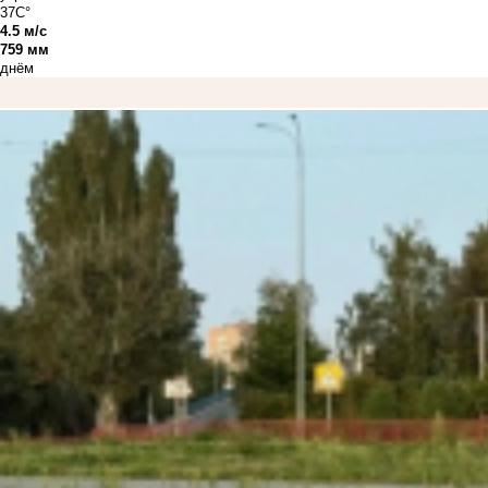
37C°
4.5 м/с
759 мм
днём