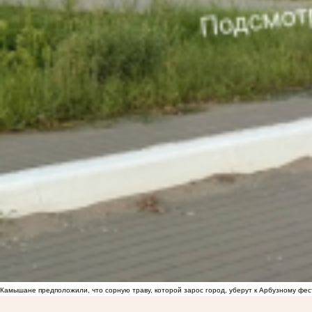
Камышане предположили, что сорную траву, которой зарос город, уберут к Арбузному фе