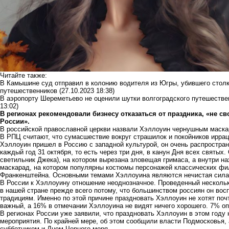
Читайте также:
В Камышине суд отправил в колонию водителя из Югры, убившего стол
путешественников
(27.10.2023 18:38)
В аэропорту Шереметьево не оценили шутки волгоградского путешествен
13:02)
В регионах рекомендовали бизнесу отказаться от праздника, «не 
России».
В российской православной церкви назвали Хэллоуин чернушным маскар
В РПЦ считают, что сумасшествие вокруг страшилок и покойников ирра
Хэллоуин пришел в Россию с западной культурой, он очень распростран
каждый год 31 октября, то есть через три дня, в канун Дня всех святы
светильник Джека), на котором вырезана зловещая гримаса, а внутри н
маскарад, на котором популярны костюмы персонажей классических фи
Франкенштейна. Основными темами Хэллоуина являются нечистая сила, 
В России к Хэллоуину отношение неоднозначное. Проведенный несколько
в нашей стране прежде всего потому, что большинством россиян он вос
традициям. Именно по этой причине праздновать Хэллоуин не хотят поч
важный, а 16% в отмечании Хэллоуина не видят ничего хорошего. 7% о
В регионах России уже заявили, что праздновать Хэллоуин в этом году
мероприятия. По крайней мере, об этом сообщили власти Подмосковья,
субботником и Днем Черного моря.