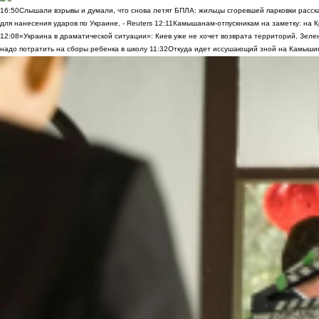
16:50
Слышали взрывы и думали, что снова летят БПЛА: жильцы сгоревшей парковки расск
для нанесения ударов по Украине, - Reuters
12:11
Камышанам-отпускникам на заметку: на К
12:08
«Украина в драматической ситуации»: Киев уже не хочет возврата территорий, Зелен
надо потратить на сборы ребенка в школу
11:32
Откуда идет иссушающий зной на Камыши