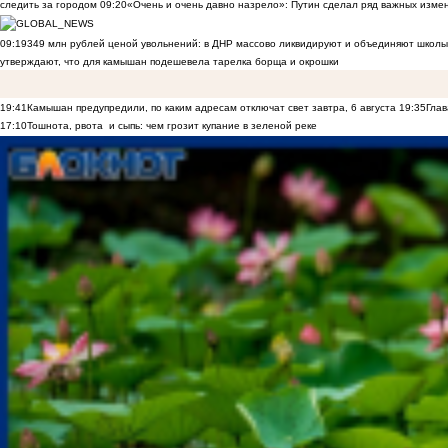
следить за городом
09:20
«Очень и очень давно назрело»: Путин сделал ряд важных изме
09:19
349 млн рублей ценой увольнений: в ДНР массово ликвидируют и объединяют школы
утверждают, что для камышан подешевела тарелка борща и окрошки
19:41
Камышан предупредили, по каким адресам отключат свет завтра, 6 августа
19:35
Глав
17:10
Тошнота, рвота и сыпь: чем грозит купание в зеленой реке