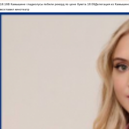
18:16
В Камышине гладиолусы побили рекорд по цене букета
18:09
Делегация из Камышинс
возглавил кинотеатр