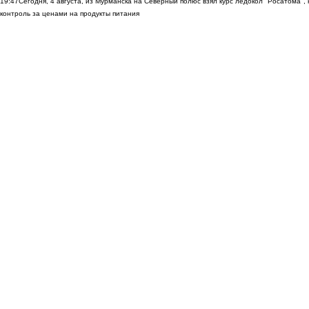
19:47
Сегодня, 4 августа, из Мурманска на Северный полюс взял курс ледокол "Росатома",
контроль за ценами на продукты питания