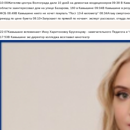
10:09
Жителям центра Волгограда дали 10 дней на демонтаж кондиционеров
09:38
В Камы
области заинтересовал дом на улице Базарова, 160 в Камышине
09:04
В Камышине в резу
ФСБ
08:49
В Камышине никто не хочет покупать "Пост 13-й километр"
08:34
Атаку смертоно
рекорд по цене букета
08:10
«Запускают по прямой по ночам»: эксперт рассказал, откуда 
22:07
Камышане вспоминают Инну Харитоновну Брусенцову - замечательного Педагога и 
17:53
В Камышине экс-директор колледжа возглавил кинотеатр