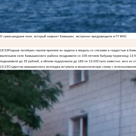
О сумасшедшем зное, который накроет Камышин, экстренно предупредили в ГУ МЧС
18:53
Родные погибших героев приняли их ордена и медаль со слезами и гордостью в Ка
маленьком селе Камышинского района поздравили со 100-летием бабушку-труженицу
13:
подешевели до 35 рублей, а яблоки подорожали до 180-ти
13:43
Стало известно, кого из
13:23
Студентка камышинского колледжа вступила в мошенническую схему с использование