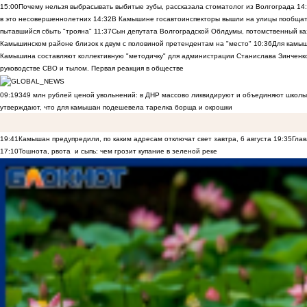
15:00
Почему нельзя выбрасывать выбитые зубы, рассказала стоматолог из Волгограда
14
в это несовершеннолетних
14:32
В Камышине госавтоинспекторы вышли на улицы пообщать
пытавшийся сбыть "трояна"
11:37
Сын депутата Волгоградской Облдумы, потомственный ка
Камышинском районе близок к двум с половиной претендентам на "место"
10:36
Для камы
Камышина составляют коллективную "методичку" для администрации Станислава Зинченко,
руководстве СВО и тылом. Первая реакция в обществе
09:19
349 млн рублей ценой увольнений: в ДНР массово ликвидируют и объединяют школы
утверждают, что для камышан подешевела тарелка борща и окрошки
19:41
Камышан предупредили, по каким адресам отключат свет завтра, 6 августа
19:35
Глав
17:10
Тошнота, рвота и сыпь: чем грозит купание в зеленой реке