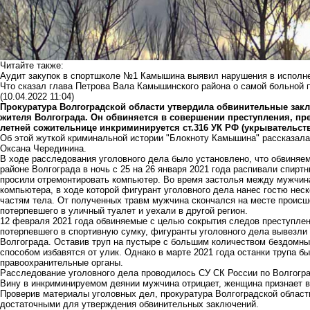
Читайте также:
Аудит закупок в спортшколе №1 Камышина выявил нарушения в исполне
Что сказал глава Петрова Вала Камышинского района о самой больной 
(10.04.2022 11:04)
Прокуратура Волгоградской области утвердила обвинительные зак
жителя
Волгограда. Он обвиняется в совершении преступления, пред
летней сожительнице инкриминируется ст.316 УК РФ (укрывательств
Об этой жуткой криминальной истории "Блокноту Камышина" рассказала
Оксана Черединина.
В ходе расследования уголовного дела было установлено, что обвиняе
районе Волгограда в ночь с 25 на 26 января 2021 года распивали спиртн
просили отремонтировать компьютер. Во время застолья между мужчин
компьютера, в ходе которой фигурант уголовного дела нанес гостю нес
частям тела. От полученных травм мужчина скончался на месте происш
потерпевшего в уличный туалет и уехали в другой регион.
12 февраля 2021 года обвиняемые с целью сокрытия следов преступлен
потерпевшего в спортивную сумку, фигуранты уголовного дела вывезли 
Волгограда. Оставив труп на пустыре с большим количеством бездомны
способом избавятся от улик. Однако в марте 2021 года останки трупа 
правоохранительные органы.
Расследование уголовного дела проводилось СУ СК России по Волгогра
Вину в инкриминируемом деянии мужчина отрицает, женщина признает 
Проверив материалы уголовных дел, прокуратура Волгоградской област
достаточными для утверждения обвинительных заключений.