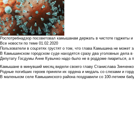
Роспотребнадзор посоветовал камышанам держать в чистоте гаджеты и 
Все новости по теме
01.02.2020
Пользователи в соцсетях грустят о том, что глава Камышина не может з
В Камышинском городском суде находятся сразу два уголовных дела в о
Депутату Госдумы Анне Кувычко надо было не в роддоме пиариться, а 
Камышане в минувший месяц видели своего главу Станислава Зинченко р
Родные погибших героев приняли их ордена и медаль со слезами и гор
В маленьком селе Камышинского района поздравили со 100-летием баб