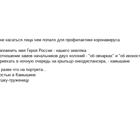
не касаться лица чем попало для профилактики коронавируса
апомнить имя Героя России - нашего земляка
тношении замов начальников двух колоний - "об овчарках" и "об иконос
приехать в ночную очередь на крыльцо онкодиспансера, - камышане
азве что на портрета...
достью в Камышине
ушку-труженицу