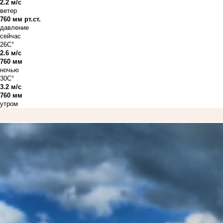
2.2 м/с
ветер
760 мм рт.ст.
давление
сейчас
26C°
2.6 м/с
760 мм
ночью
30C°
3.2 м/с
760 мм
утром