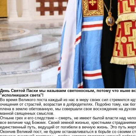
День Святой Пасхи мы называем светоносным, потому что ныне вся
"исполнишася света"!
Во время Великого поста каждый из нас в меру своих сил стремился ид
очищения от страстей, возрастая в добродетелях. Подобно тому, как бо
плена в землю обетованную, мы совершали свое восхождение на духовн
манной священных смыслов.
Отныне грех и его следствие – смерть, не имеют былой власти над чел
все величие чад Божиих. Своей земной жизнью, крестными страданиями
единственный путь, ведущий от погибели в вечную жизнь. Это путь жер
Окончив Великий пост, не будем останавливаться в борьбе со своими с