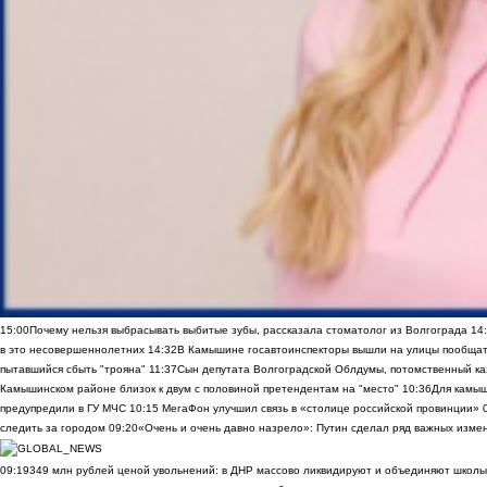
15:00
Почему нельзя выбрасывать выбитые зубы, рассказала стоматолог из Волгограда
14
в это несовершеннолетних
14:32
В Камышине госавтоинспекторы вышли на улицы пообщать
пытавшийся сбыть "трояна"
11:37
Сын депутата Волгоградской Облдумы, потомственный ка
Камышинском районе близок к двум с половиной претендентам на "место"
10:36
Для камы
предупредили в ГУ МЧС
10:15
МегаФон улучшил связь в «столице российской провинции»
следить за городом
09:20
«Очень и очень давно назрело»: Путин сделал ряд важных изме
09:19
349 млн рублей ценой увольнений: в ДНР массово ликвидируют и объединяют школы