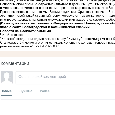
вершине духовной лествицы – любви, которая является царицей доброд
Направим свои силы на служение ближним и дальним, утешим скорбящ
в мир вновь, победоносно пронесем через этот мир весть о том, что Бог 
Пронесем весть о том, что мы, Божии люди, мы, Христовы, верим в Бога 
этот мир, порой такой страшный, веру, которую он так легко теряет, над
многих охладевает, наполним окружающий мир радостью, светом, добро
(Из поздравления митрополита Феодора жителям Волгоградской об
Фото с сайта Волгоградской и Камышинской епархии
Новости на Блoкнoт-Камышин
Читайте также:
"Блокнот" создал выгодную альтернативу "Букингу" - гостиницы Анапы
Станиславу Зинченко и его чиновникам, хочешь не хочешь, теперь прид
разговорным языком"
(22.04.2022 08:46)
Комментарии
Новые
Лучшие
Ранее