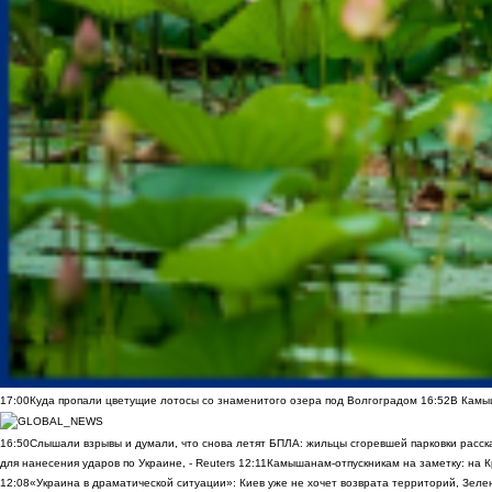
17:00
Куда пропали цветущие лотосы со знаменитого озера под Волгоградом
16:52
В Камы
16:50
Слышали взрывы и думали, что снова летят БПЛА: жильцы сгоревшей парковки расск
для нанесения ударов по Украине, - Reuters
12:11
Камышанам-отпускникам на заметку: на К
12:08
«Украина в драматической ситуации»: Киев уже не хочет возврата территорий, Зелен