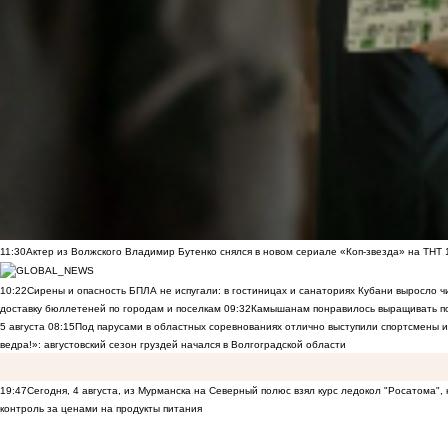
11:30
Актер из Волжского Владимир Бутенко снялся в новом сериале «Коп-звезда» на ТНТ
10:22
Сирены и опасность БПЛА не испугали: в гостиницах и санаториях Кубани выросло 
доставку бюллетеней по городам и поселкам
09:32
Камышанам понравилось выращивать п
5 августа
08:15
Под парусами в областных соревнованиях отлично выступили спортсмены 
ведра!»: августовский сезон груздей начался в Волгоградской области
19:47
Сегодня, 4 августа, из Мурманска на Северный полюс взял курс ледокол "Росатома",
контроль за ценами на продукты питания