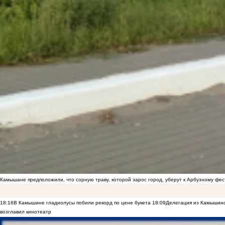
Камышане предположили, что сорную траву, которой зарос город, уберут к Арбузному фе
18:16
В Камышине гладиолусы побили рекорд по цене букета
18:09
Делегация из Камышинс
возглавил кинотеатр