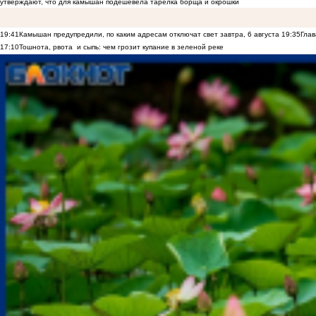
утверждают, что для камышан подешевела тарелка борща и окрошки
19:41
Камышан предупредили, по каким адресам отключат свет завтра, 6 августа
19:35
Глав
17:10
Тошнота, рвота и сыпь: чем грозит купание в зеленой реке