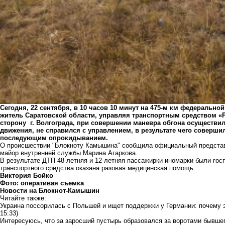
Сегодня, 22 сентября, в 10 часов 10 минут на 475-м км федерально
житель Саратовской области, управляя транспортным средством «Ре
сторону г. Волгограда, при совершении маневра обгона осуществи
движения, не справился с управлением, в результате чего соверши
последующим опрокидыванием.
О происшествии "Блокноту Камышина" сообщила официальный предста
майор внутренней службы Марина Агаркова.
В результате ДТП 48-летняя и 12-летняя пассажирки иномарки были го
транспортного средства оказана разовая медицинская помощь.
Виктория Бойко
Фото: оперативая съемка
Новости на Блoкнoт-Камышин
Читайте также:
Украина поссорилась с Польшей и ищет поддержки у Германии: почему э
15:33)
Интересуюсь, что за заросший пустырь образовался за воротами бывш