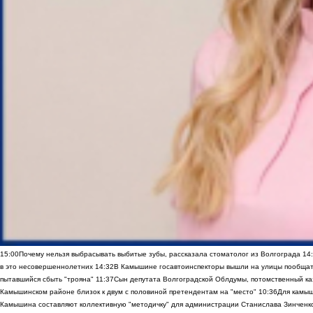
15:00
Почему нельзя выбрасывать выбитые зубы, рассказала стоматолог из Волгограда
14
в это несовершеннолетних
14:32
В Камышине госавтоинспекторы вышли на улицы пообщать
пытавшийся сбыть "трояна"
11:37
Сын депутата Волгоградской Облдумы, потомственный ка
Камышинском районе близок к двум с половиной претендентам на "место"
10:36
Для камы
Камышина составляют коллективную "методичку" для администрации Станислава Зинченко,