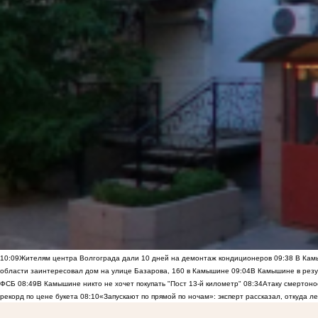
10:09
Жителям центра Волгограда дали 10 дней на демонтаж кондиционеров
09:38
В Камы
области заинтересовал дом на улице Базарова, 160 в Камышине
09:04
В Камышине в резу
ФСБ
08:49
В Камышине никто не хочет покупать "Пост 13-й километр"
08:34
Атаку смертоно
рекорд по цене букета
08:10
«Запускают по прямой по ночам»: эксперт рассказал, откуда 