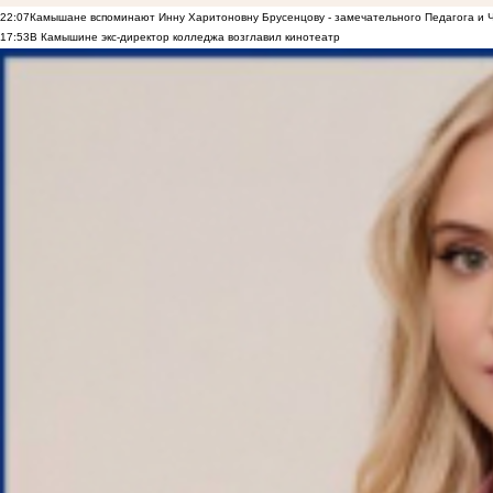
22:07
Камышане вспоминают Инну Харитоновну Брусенцову - замечательного Педагога и 
17:53
В Камышине экс-директор колледжа возглавил кинотеатр