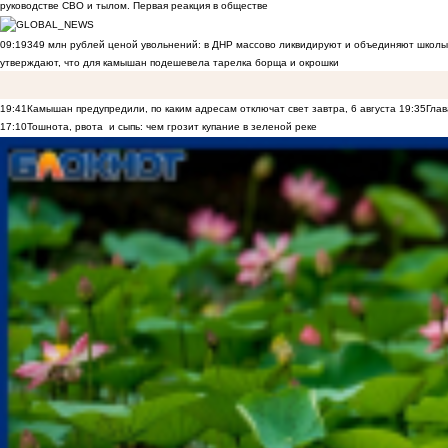
руководстве СВО и тылом. Первая реакция в обществе
09:19
349 млн рублей ценой увольнений: в ДНР массово ликвидируют и объединяют школы
утверждают, что для камышан подешевела тарелка борща и окрошки
19:41
Камышан предупредили, по каким адресам отключат свет завтра, 6 августа
19:35
Глав
17:10
Тошнота, рвота и сыпь: чем грозит купание в зеленой реке