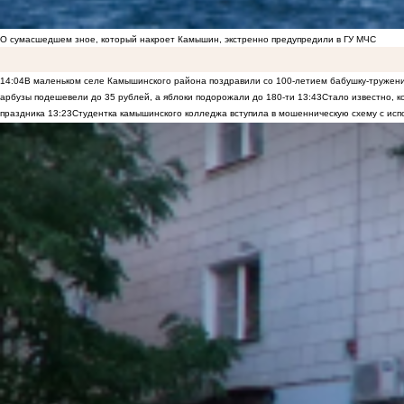
О сумасшедшем зное, который накроет Камышин, экстренно предупредили в ГУ МЧС
14:04
В маленьком селе Камышинского района поздравили со 100-летием бабушку-тружен
арбузы подешевели до 35 рублей, а яблоки подорожали до 180-ти
13:43
Стало известно, 
праздника
13:23
Студентка камышинского колледжа вступила в мошенническую схему с исп