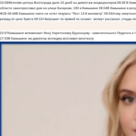
10:09
Жителям центра Волгограда дали 10 дней на демонтаж кондиционеров
09:38
В Камы
области заинтересовал дом на улице Базарова, 160 в Камышине
09:04
В Камышине в резу
ФСБ
08:49
В Камышине никто не хочет покупать "Пост 13-й километр"
08:34
Атаку смертоно
рекорд по цене букета
08:10
«Запускают по прямой по ночам»: эксперт рассказал, откуда 
22:07
Камышане вспоминают Инну Харитоновну Брусенцову - замечательного Педагога и 
17:53
В Камышине экс-директор колледжа возглавил кинотеатр