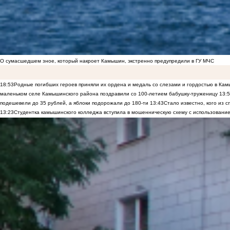
О сумасшедшем зное, который накроет Камышин, экстренно предупредили в ГУ МЧС
18:53
Родные погибших героев приняли их ордена и медаль со слезами и гордостью в Ка
маленьком селе Камышинского района поздравили со 100-летием бабушку-труженицу
13:
подешевели до 35 рублей, а яблоки подорожали до 180-ти
13:43
Стало известно, кого из
13:23
Студентка камышинского колледжа вступила в мошенническую схему с использование