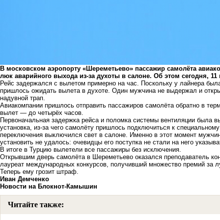
В московском аэропорту «Шереметьево» пассажир самолёта авиак
люк аварийного выхода из-за духоты в салоне. Об этом сегодня, 11
Рейс задержался с вылетом примерно на час. Поскольку у лайнера был
пришлось ожидать вылета в духоте. Один мужчина не выдержал и откры
надувной трап.
Авиакомпании пришлось отправить пассажиров самолёта обратно в терм
вылет — до четырёх часов.
Первоначальная задержка рейса и поломка системы вентиляции была вы
установка, из-за чего самолёту пришлось подключиться к специальному
переключения выключился свет в салоне. Именно в этот момент мужчин
установить не удалось: очевидцы его поступка не стали на него указыва
В итоге в Турцию вылетели все пассажиры без исключения.
Открывшим дверь самолёта в Шереметьево оказался преподаватель кон
лауреат международных конкурсов, получивший множество премий за л
Теперь ему грозит штраф.
Иван Демченко
Новости на Блoкнoт-Камышин
Читайте также: