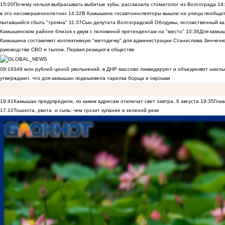
15:00
Почему нельзя выбрасывать выбитые зубы, рассказала стоматолог из Волгограда
14
в это несовершеннолетних
14:32
В Камышине госавтоинспекторы вышли на улицы пообщать
пытавшийся сбыть "трояна"
11:37
Сын депутата Волгоградской Облдумы, потомственный ка
Камышинском районе близок к двум с половиной претендентам на "место"
10:36
Для камы
Камышина составляют коллективную "методичку" для администрации Станислава Зинченко,
руководстве СВО и тылом. Первая реакция в обществе
09:19
349 млн рублей ценой увольнений: в ДНР массово ликвидируют и объединяют школы
утверждают, что для камышан подешевела тарелка борща и окрошки
19:41
Камышан предупредили, по каким адресам отключат свет завтра, 6 августа
19:35
Глав
17:10
Тошнота, рвота и сыпь: чем грозит купание в зеленой реке