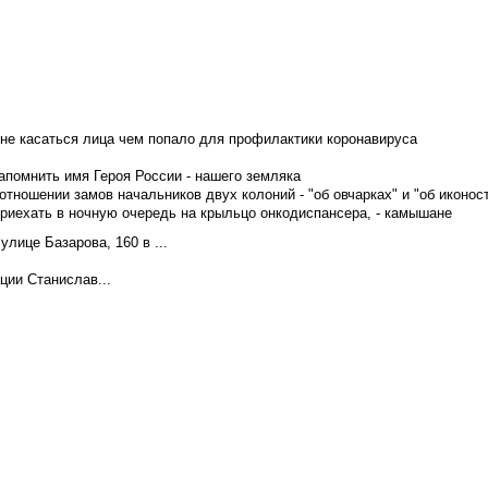
не касаться лица чем попало для профилактики коронавируса
апомнить имя Героя России - нашего земляка
тношении замов начальников двух колоний - "об овчарках" и "об иконос
приехать в ночную очередь на крыльцо онкодиспансера, - камышане
лице Базарова, 160 в ...
ции Станислав...