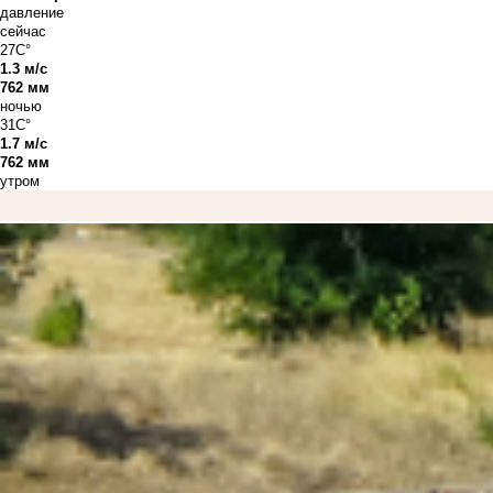
давление
сейчас
27C°
1.3 м/с
762 мм
ночью
31C°
1.7 м/с
762 мм
утром