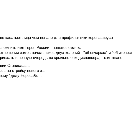
не касаться лица чем попало для профилактики коронавируса
апомнить имя Героя России - нашего земляка
тношении замов начальников двух колоний - "об овчарках" и "об иконос
приехать в ночную очередь на крыльцо онкодиспансера, - камышане
ции Станислав...
ь на стройку нового з...
ому "делу Норова&q...