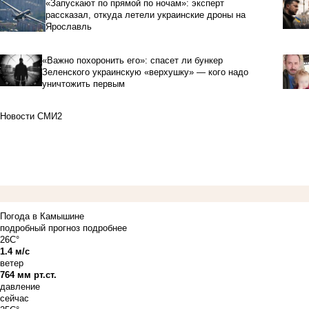
«Запускают по прямой по ночам»: эксперт
рассказал, откуда летели украинские дроны на
Ярославль
«Важно похоронить его»: спасет ли бункер
Зеленского украинскую «верхушку» — кого надо
уничтожить первым
Новости СМИ2
Погода в Камышине
подробный прогноз
подробнее
26C°
1.4 м/с
ветер
764 мм рт.ст.
давление
сейчас