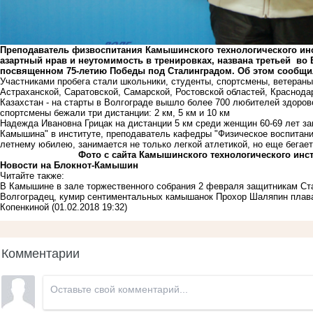
Преподаватель физвоспитания Камышинского технологического инс
азартный нрав и неутомимость в тренировках, названа третьей во 
посвященном 75-летию Победы под Сталинградом. Об этом сообщил
Участниками пробега стали школьники, студенты, спортсмены, ветераны
Астраханской, Саратовской, Самарской, Ростовской областей, Краснодар
Казахстан - на старты в Волгограде вышло более 700 любителей здорово
спортсмены бежали три дистанции: 2 км, 5 км и 10 км
Надежда Ивановна Грицак на дистанции 5 км среди женщин 60-69 лет за
Камышина" в институте, преподаватель кафедры "Физическое воспитани
летнему юбилею, занимается не только легкой атлетикой, но еще бегает
Фото с сайта Камышинского технологического инст
Новости на Блoкнoт-Камышин
Читайте также:
В Камышине в зале торжественного собрания 2 февраля защитникам Ст
Волгоградец, кумир сентиментальных камышанок Прохор Шаляпин плава
Копенкиной
(01.02.2018 19:32)
Комментарии