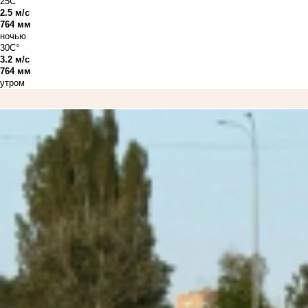
25C°
2.5 м/с
764 мм
ночью
30C°
3.2 м/с
764 мм
утром