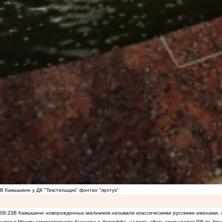
В Камышине у ДК "Текстильщик" фонтан "протух"
08:23
В Камышине новорожденных мальчиков называли классическими русскими именами, 
шлет в Москву «миротворцев» Кушнера и Уиткоффа, надеясь сбить темп ударов РФ по Укр