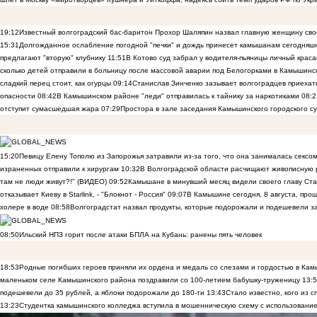
19:12
Известный волгоградский бас-баритон Прохор Шаляпин назвал главную женщину св
15:31
Долгожданное ослабление погодной "печки" и дождь принесет камышанам сегодняш
предлагают "вторую" клубнику
11:51
В Котово суд забрал у водителя-пьяницы личный краса
сколько детей отправили в больницу после массовой аварии под Белогорками в Камышин
сладкий перец стоит, как огурцы
09:14
Станислав Зинченко зазывает волгоградцев приехат
опасности
08:42
В Камышинском районе "леди" отправилась к тайнику за наркотиками
08:2
отступит сумасшедшая жара
07:29
Простора в зале заседания Камышинского городского су
15:20
Певицу Елену Тополю из Запорожья затравили из-за того, что она занималась сексом
израненных отправили к хирургам
10:32
В Волгоградской области расчищают живописную р
там не люди живут?!" (ВИДЕО)
09:52
Камышане в минувший месяц видели своего главу Ста
отказывает Киеву в Starlink, - "Блокнот - Россия"
09:07
В Камышине сегодня, 8 августа, пр
холере в воде
08:58
Волгоградстат назвал продукты, которые подорожали и подешевели 
08:50
Ильский НПЗ горит после атаки БПЛА на Кубань: ранены пять человек
18:53
Родные погибших героев приняли их ордена и медаль со слезами и гордостью в Ка
маленьком селе Камышинского района поздравили со 100-летием бабушку-труженицу
13:
подешевели до 35 рублей, а яблоки подорожали до 180-ти
13:43
Стало известно, кого из
13:23
Студентка камышинского колледжа вступила в мошенническую схему с использование