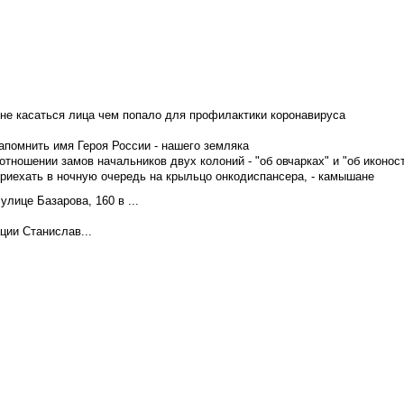
не касаться лица чем попало для профилактики коронавируса
апомнить имя Героя России - нашего земляка
тношении замов начальников двух колоний - "об овчарках" и "об иконос
приехать в ночную очередь на крыльцо онкодиспансера, - камышане
лице Базарова, 160 в ...
ции Станислав...