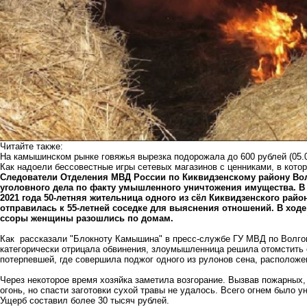
Читайте также:
На камышинском рынке говяжья вырезка подорожала до 600 рублей
(05.
Как надоели бессовестные игры сетевых магазинов с ценниками, в кото
Следователи Отделения МВД России по Киквидзенскому району Вол
уголовного дела по факту умышленного уничтожения имущества. В 
2021 года 50-летняя жительница одного из сёл Киквидзенского райо
отправилась к 55-летней соседке для выяснения отношений. В ход
ссоры женщины разошлись по домам.
Как рассказали "Блокноту Камышина" в пресс-службе ГУ МВД по Волгогр
категорически отрицала обвинения, злоумышленница решила отомстить е
потерпевшей, где совершила поджог одного из рулонов сена, расположе
Через некоторое время хозяйка заметила возгорание. Вызвав пожарных
огонь, но спасти заготовки сухой травы не удалось. Всего огнем было у
Ущерб составил более 30 тысяч рублей.