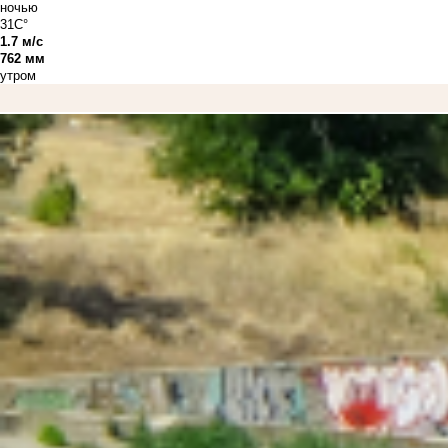
ночью
31C°
1.7 м/с
762 мм
утром