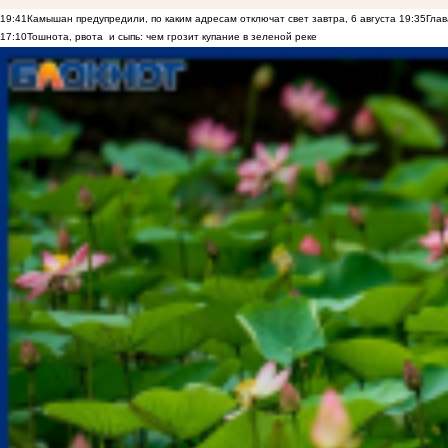
19:41
Камышан предупредили, по каким адресам отключат свет завтра, 6 августа
19:35
Глав
17:10
Тошнота, рвота и сыпь: чем грозит купание в зеленой реке