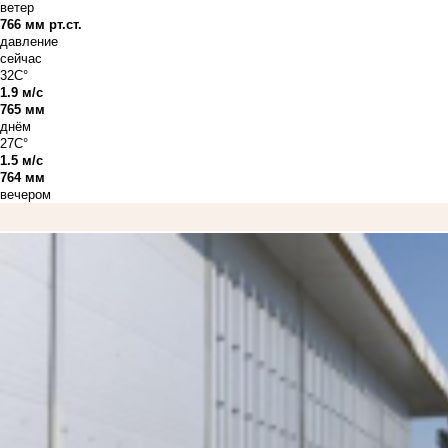
ветер
766 мм рт.ст.
давление
сейчас
32C°
1.9 м/с
765 мм
днём
27C°
1.5 м/с
764 мм
вечером