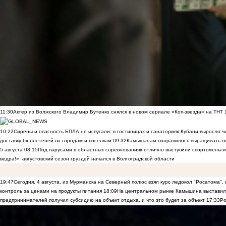
11:30
Актер из Волжского Владимир Бутенко снялся в новом сериале «Коп-звезда» на ТНТ
10:22
Сирены и опасность БПЛА не испугали: в гостиницах и санаториях Кубани выросло 
доставку бюллетеней по городам и поселкам
09:32
Камышанам понравилось выращивать п
5 августа
08:15
Под парусами в областных соревнованиях отлично выступили спортсмены 
ведра!»: августовский сезон груздей начался в Волгоградской области
19:47
Сегодня, 4 августа, из Мурманска на Северный полюс взял курс ледокол "Росатома",
контроль за ценами на продукты питания
18:09
На центральном рынке Камышина выставили
предпринимателей получил субсидию на объект отдыха, и что это будет за объект
17:33
Ро