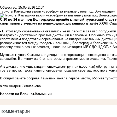
Общество
,
15.05.2016 12:34
Туристы Камышина взяли «серебро» за вязание узлов под Волгоградом
С 10 по 14 мая под Волгоградом прошёл главный туристский старт
спортивному туризму на пешеходных дистанциях в зачёт XXVII Сп
- В этом году соревнования оказались не из лёгких в связи с погодным
превратили достаточно простые дистанции в сложные. Особенно это чув
спортсменам предстояли соревнования на интересных личных дистанциях
разворачивается между городами Камышин, Волгоград и Калачёвским ра
соревнуются в разных зачётах, - пояснил методист МБУ ДО ЦДЮТиК Ан
Мужская группа Камышина в дисциплине «дистанция-пешеходная-связка»
за ошибки. В личном зачёте на втором и третьем месте оказались Ткачен
А в дисциплине «дистанция-пешеходная-группа» (короткая) обе группы г
третье места. Также наши спортсмены показали свое мастерство в конку
В общем зачёте сборная Камышин заняла первое место, обогнав туристо
Фото Андрея Селиванова
Новости на Блoкнoт-Камышин
Комментарии