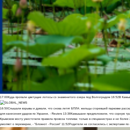
17:00
Куда пропали цветущие лотосы со знаменитого озера под Волгоградом
16:52
В Камы
16:50
Слышали взрывы и думали, что снова летят БПЛА: жильцы сгоревшей парковки расск
для нанесения ударов по Украине, - Reuters
13:38
Камышане предположили, что сорную трав
Крымском мосту ужесточили правила провоза топлива: только в спецканистрах и не более
умоляет о перемирии, - "Блокнот - Россия"
11:52
Родители не согласились с экспертами по