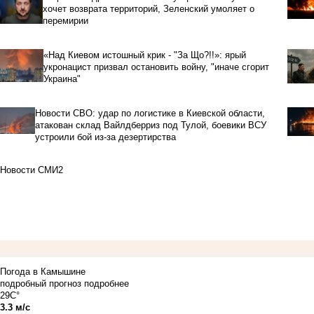
хочет возврата территорий, Зеленский умоляет о
перемирии
«Над Киевом истошный крик - "За Що?!!»: ярый
укронацист призвал остановить войну, "иначе сгорит
Украина"
Новости СВО: удар по логистике в Киевской области,
атакован склад Вайлдберриз под Тулой, боевики ВСУ
устроили бой из-за дезертирства
Новости СМИ2
Погода в Камышине
подробный прогноз
подробнее
29C°
3.3 м/с