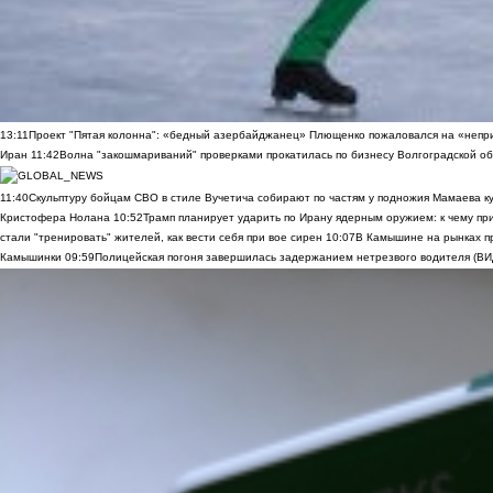
13:11
Проект "Пятая колонна": «бедный азербайджанец» Плющенко пожаловался на «непри
Иран
11:42
Волна "закошмариваний" проверками прокатилась по бизнесу Волгоградской обла
11:40
Скульптуру бойцам СВО в стиле Вучетича собирают по частям у подножия Мамаева к
Кристофера Нолана
10:52
Трамп планирует ударить по Ирану ядерным оружием: к чему при
стали "тренировать" жителей, как вести себя при вое сирен
10:07
В Камышине на рынках п
Камышинки
09:59
Полицейская погоня завершилась задержанием нетрезвого водителя (В