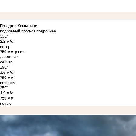
Погода в Камышине
подробный прогноз
подробнее
33C°
2.2 м/с
ветер
760 мм рт.ст.
давление
сейчас
29C°
3.6 м/с
760 мм
вечером
25C°
1.9 м/с
759 мм
ночью