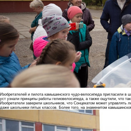
Изобретателей и пилота камышинского чудо-велосипеда пригласили в шк
уст узнали принципы работы гелиовелосипеда, а также ощутили, что так
Изобретатели заверили школьников, что Сонцекатом может управлять лю
даже школьники пятых классов. Более того, на знаменитом камышинско