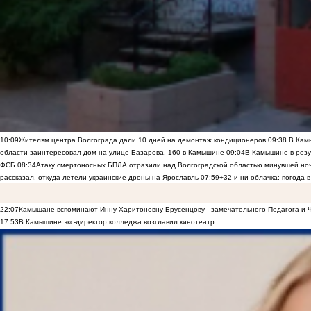
10:09
Жителям центра Волгограда дали 10 дней на демонтаж кондиционеров
09:38
В Камы
области заинтересовал дом на улице Базарова, 160 в Камышине
09:04
В Камышине в резу
ФСБ
08:34
Атаку смертоносных БПЛА отразили над Волгоградской областью минувшей но
рассказал, откуда летели украинские дроны на Ярославль
07:59
+32 и ни облачка: погода 
22:07
Камышане вспоминают Инну Харитоновну Брусенцову - замечательного Педагога и 
17:53
В Камышине экс-директор колледжа возглавил кинотеатр