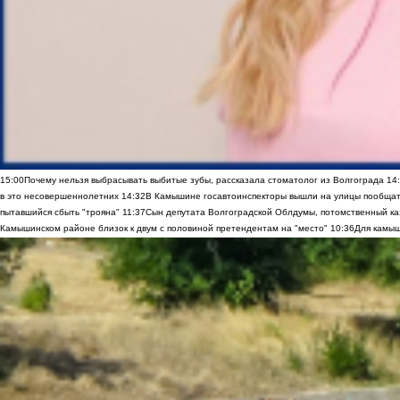
15:00
Почему нельзя выбрасывать выбитые зубы, рассказала стоматолог из Волгограда
14
в это несовершеннолетних
14:32
В Камышине госавтоинспекторы вышли на улицы пообщать
пытавшийся сбыть "трояна"
11:37
Сын депутата Волгоградской Облдумы, потомственный ка
Камышинском районе близок к двум с половиной претендентам на "место"
10:36
Для камыш