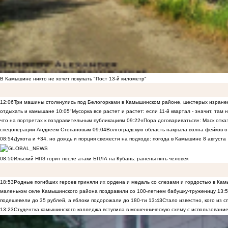
В Камышине никто не хочет покупать "Пост 13-й километр"
12:06
Три машины столкнулись под Белогорками в Камышинском районе, шестерых изранен
отдыхать и камышане
10:05
"Мусорка все растет и растет: если 11-й квартал - значит, там
что на портретах к поздравительным публикациям
09:22
«Пора договариваться»: Маск отказы
спецоперации Андреем Степановым
09:04
Волгоградскую область накрыла волна фейков о
08:54
Духота и +34, но дождь и порция свежести на подходе: погода в Камышине 8 августа
08:50
Ильский НПЗ горит после атаки БПЛА на Кубань: ранены пять человек
18:53
Родные погибших героев приняли их ордена и медаль со слезами и гордостью в Ка
маленьком селе Камышинского района поздравили со 100-летием бабушку-труженицу
13:
подешевели до 35 рублей, а яблоки подорожали до 180-ти
13:43
Стало известно, кого из
13:23
Студентка камышинского колледжа вступила в мошенническую схему с использование