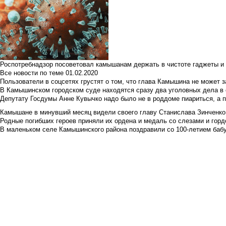
Роспотребнадзор посоветовал камышанам держать в чистоте гаджеты и 
Все новости по теме
01.02.2020
Пользователи в соцсетях грустят о том, что глава Камышина не может з
В Камышинском городском суде находятся сразу два уголовных дела в о
Депутату Госдумы Анне Кувычко надо было не в роддоме пиариться, а 
Камышане в минувший месяц видели своего главу Станислава Зинченко р
Родные погибших героев приняли их ордена и медаль со слезами и гор
В маленьком селе Камышинского района поздравили со 100-летием баб