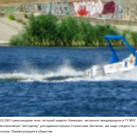
10:28
О сумасшедшем зное, который накроет Камышин, экстренно предупредили в ГУ МЧС
коллективную "методичку" для администрации Станислава Зинченко, как надо следить за 
тылом. Первая реакция в обществе