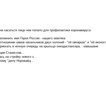
не касаться лица чем попало для профилактики коронавируса
апомнить имя Героя России - нашего земляка
тношении замов начальников двух колоний - "об овчарках" и "об иконос
приехать в ночную очередь на крыльцо онкодиспансера, - камышане
ции Станислав...
ь на стройку нового з...
ому "делу Норова&q...