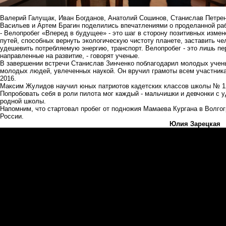
Валерий Галущак, Иван Богданов, Анатолий Сошинов, Станислав Петре
Васильев и Артем Брагин поделились впечатлениями о проделанной раб
- Велопробег «Вперед в будущее» - это шаг в сторону позитивных измен
путей, способных вернуть экологическую чистоту планете, заставить че
удешевить потребляемую энергию, транспорт. Велопробег - это лишь п
направленные на развитие, - говорят ученые.
В завершении встречи Станислав Зинченко поблагодарил молодых учены
молодых людей, увлеченных наукой. Он вручил грамоты всем участник
2016.
Максим Жулидов научил юных патриотов кадетских классов школы № 12
Попробовать себя в роли пилота мог каждый - мальчишки и девчонки с 
родной школы.
Напомним, что
стартовал пробег от подножия Мамаева Кургана
в Волгог
России.
Юлия Зарецкая