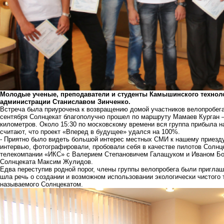
Молодые ученые, преподаватели и студенты Камышинского технолог
администрации Станиславом Зинченко.
Встреча была приурочена к возвращению домой участников велопробега
сентября Солнцекат благополучно прошел по маршруту Мамаев Курган –
километров. Около 15:30 по московскому времени вся группа прибыла н
считают, что проект «Вперед в будущее» удался на 100%.
- Приятно было видеть большой интерес местных СМИ к нашему приезду
интервью, фотографировали, пробовали себя в качестве пилотов Солнц
телекомпании «ИКС» с Валерием Степановичем Галащуком и Иваном Бог
Солнцеката Максим Жулидов.
Едва переступив родной порог, члены группы велопробега были приглаш
шла речь о создании и возможном использовании экологически чистого 
называемого Солнцекатом.