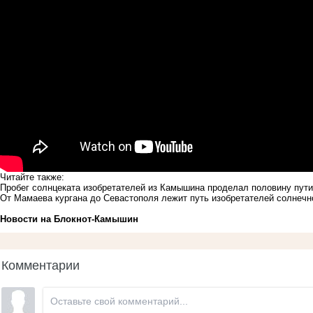
Читайте также:
Пробег солнцеката изобретателей из Камышина проделал половину пути 
От Мамаева кургана до Севастополя лежит путь изобретателей солнеч
Новости на Блoкнoт-Камышин
Комментарии