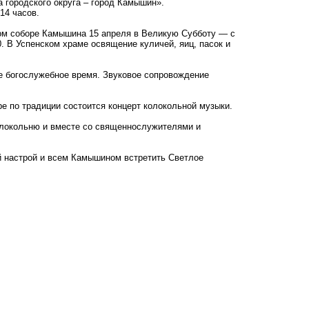
 городского округа – город Камышин».
14 часов.
ом соборе Камышина 15 апреля в Великую Субботу — с
00. В Успенском храме освящение куличей, яиц, пасок и
не богослужебное время. Звуковое сопровождение
е по традиции состоится концерт колокольной музыки.
олокольню и вместе со священнослужителями и
й настрой и всем Камышином встретить Светлое