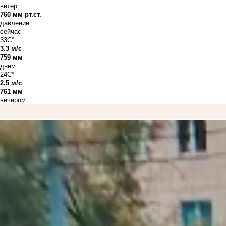
ветер
760 мм рт.ст.
давление
сейчас
33C°
3.3 м/с
759 мм
днём
24C°
2.5 м/с
761 мм
вечером