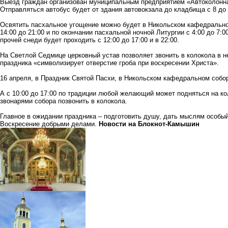
Выезд граждан организован муниципальным предприятием «Автоколонна
Отправляться автобус будет от здания автовокзала до кладбища с 8 до 
Освятить пасхальное угощение можно будет в Никольском кафедральн
14:00 до 21:00 и по окончании пасхальной ночной Литургии с 4:00 до 7:
прочей снеди будет проходить с 12:00 до 17:00 и в 22:00.
На Светлой Седмице церковный устав позволяет звонить в колокола в 
праздника «символизирует отверстие гроба при воскресении Христа».
16 апреля, в Праздник Святой Пасхи, в Никольском кафедральном собор
А с 10:00 до 17:00 по традиции любой желающий может подняться на к
звонарями собора позвонить в колокола.
Главное в ожидании праздника – подготовить душу, дать мыслям особы
Воскресение добрыми делами.
Новости на Блoкнoт-Камышин