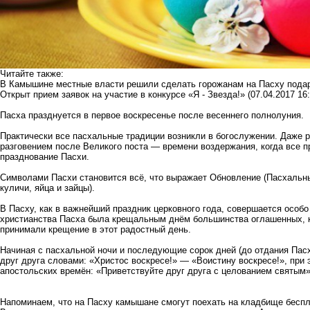
Читайте также:
В Камышине местные власти решили сделать горожанам на Пасху пода
Открыт прием заявок на участие в конкурсе «Я - Звезда!»
(07.04.2017 16:
Пасха празднуется в первое воскресенье после весеннего полнолуния.
Практически все пасхальные традиции возникли в богослужении. Даже 
разговением после Великого поста — времени воздержания, когда все п
празднование Пасхи.
Символами Пасхи становится всё, что выражает Обновление (Пасхальны
куличи, яйца и зайцы).
В Пасху, как в важнейший праздник церковного года, совершается особо
христианства Пасха была крещальным днём большинства оглашенных, к
принимали крещение в этот радостный день.
Начиная с пасхальной ночи и последующие сорок дней (до отдания Пасх
друг друга словами: «Христос воскресе!» — «Воистину воскресе!», при 
апостольских времён: «Приветствуйте друг друга с целованием святым»
Напоминаем, что на Пасху камышане смогут поехать на кладбище беспл