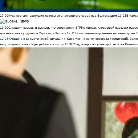
17:00
Куда пропали цветущие лотосы со знаменитого озера под Волгоградом
16:52
В Камы
16:50
Слышали взрывы и думали, что снова летят БПЛА: жильцы сгоревшей парковки расск
для нанесения ударов по Украине, - Reuters
12:11
Камышанам-отпускникам на заметку: на К
12:08
«Украина в драматической ситуации»: Киев уже не хочет возврата территорий, Зелен
надо потратить на сборы ребенка в школу
11:32
Откуда идет иссушающий зной на Камыши