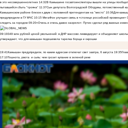
в это несовершеннолетних
14:32
В Камышине госавтоинспекторы вышли на улицы пообщать
пытавшийся сбыть "трояна"
11:37
Сын депутата Волгоградской Облдумы, потомственный ка
Камышинском районе близок к двум с половиной претендентам на "место"
10:36
Для камы
предупредили в ГУ МЧС
10:15
МегаФон улучшил связь в «столице российской провинции»
следить за городом
09:20
«Очень и очень давно назрело»: Путин сделал ряд важных изме
09:19
349 млн рублей ценой увольнений: в ДНР массово ликвидируют и объединяют школы
утверждают, что для камышан подешевела тарелка борща и окрошки
19:41
Камышан предупредили, по каким адресам отключат свет завтра, 6 августа
19:35
Глав
17:10
Тошнота, рвота и сыпь: чем грозит купание в зеленой реке