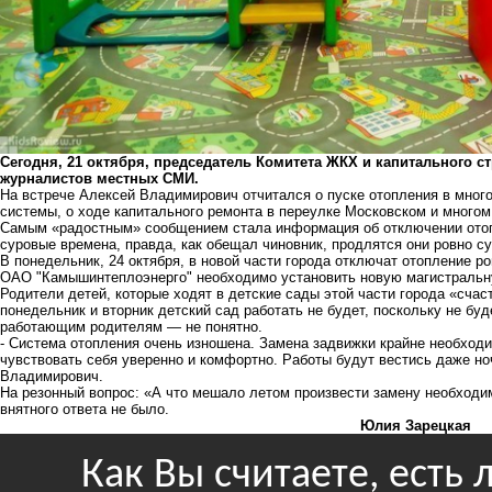
Сегодня, 21 октября, председатель Комитета ЖКХ и капитального с
журналистов местных СМИ.
На встрече Алексей Владимирович отчитался о пуске отопления в мног
системы, о ходе капитального ремонта в переулке Московском и многом
Самым «радостным» сообщением стала информация об отключении отопл
суровые времена, правда, как обещал чиновник, продлятся они ровно су
В понедельник, 24 октября, в новой части города отключат отопление ро
ОАО "Камышинтеплоэнерго" необходимо установить новую магистральн
Родители детей, которые ходят в детские сады этой части города «счас
понедельник и вторник детский сад работать не будет, поскольку не буд
работающим родителям — не понятно.
- Система отопления очень изношена. Замена задвижки крайне необход
чувствовать себя уверенно и комфортно. Работы будут вестись даже но
Владимирович.
На резонный вопрос: «А что мешало летом произвести замену необходи
внятного ответа не было.
Юлия Зарецкая