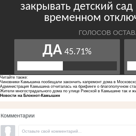
Читайте также:
Чиновники Камышина пообещали закончить капремонт дома в Московско
Администрация Камышина отчиталась на брифинге о благополучном стар
Жители многострадального дома по улице Рижской в Камышине так и жи
Новости на Блoкнoт-Камышин
Комментарии