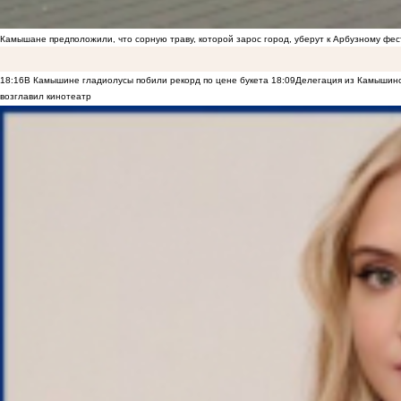
Камышане предположили, что сорную траву, которой зарос город, уберут к Арбузному фе
18:16
В Камышине гладиолусы побили рекорд по цене букета
18:09
Делегация из Камышинс
возглавил кинотеатр