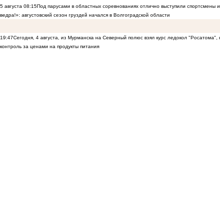
5 августа
08:15
Под парусами в областных соревнованиях отлично выступили спортсмены 
ведра!»: августовский сезон груздей начался в Волгоградской области
19:47
Сегодня, 4 августа, из Мурманска на Северный полюс взял курс ледокол "Росатома",
контроль за ценами на продукты питания