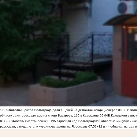
10:09
Жителям центра Волгограда дали 10 дней на демонтаж кондиционеров
09:38
В Камы
области заинтересовал дом на улице Базарова, 160 в Камышине
09:04
В Камышине в резу
ФСБ
08:34
Атаку смертоносных БПЛА отразили над Волгоградской областью минувшей но
рассказал, откуда летели украинские дроны на Ярославль
07:59
+32 и ни облачка: погода 