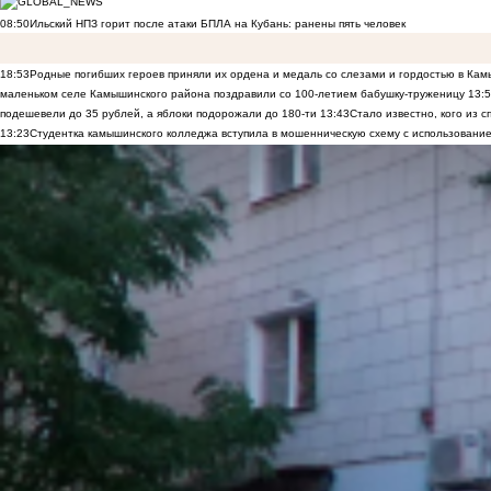
08:50
Ильский НПЗ горит после атаки БПЛА на Кубань: ранены пять человек
18:53
Родные погибших героев приняли их ордена и медаль со слезами и гордостью в Ка
маленьком селе Камышинского района поздравили со 100-летием бабушку-труженицу
13:
подешевели до 35 рублей, а яблоки подорожали до 180-ти
13:43
Стало известно, кого из
13:23
Студентка камышинского колледжа вступила в мошенническую схему с использование