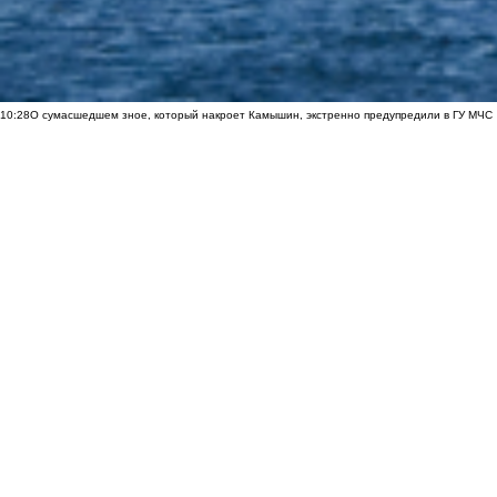
10:28
О сумасшедшем зное, который накроет Камышин, экстренно предупредили в ГУ МЧС