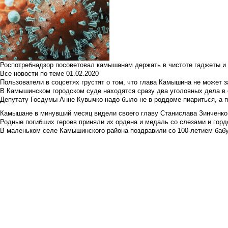
Роспотребнадзор посоветовал камышанам держать в чистоте гаджеты и 
Все новости по теме
01.02.2020
Пользователи в соцсетях грустят о том, что глава Камышина не может з
В Камышинском городском суде находятся сразу два уголовных дела в о
Депутату Госдумы Анне Кувычко надо было не в роддоме пиариться, а 
Камышане в минувший месяц видели своего главу Станислава Зинченко р
Родные погибших героев приняли их ордена и медаль со слезами и гор
В маленьком селе Камышинского района поздравили со 100-летием баб