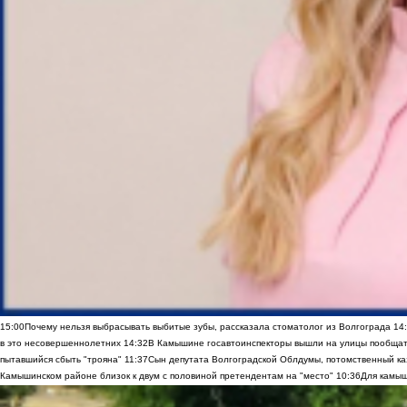
15:00
Почему нельзя выбрасывать выбитые зубы, рассказала стоматолог из Волгограда
14
в это несовершеннолетних
14:32
В Камышине госавтоинспекторы вышли на улицы пообщать
пытавшийся сбыть "трояна"
11:37
Сын депутата Волгоградской Облдумы, потомственный ка
Камышинском районе близок к двум с половиной претендентам на "место"
10:36
Для камыш