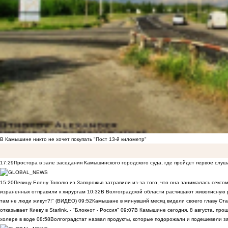
В Камышине никто не хочет покупать "Пост 13-й километр"
17:29
Простора в зале заседания Камышинского городского суда, где пройдет первое слуш
15:20
Певицу Елену Тополю из Запорожья затравили из-за того, что она занималась сексом
израненных отправили к хирургам
10:32
В Волгоградской области расчищают живописную р
там не люди живут?!" (ВИДЕО)
09:52
Камышане в минувший месяц видели своего главу Ста
отказывает Киеву в Starlink, - "Блокнот - Россия"
09:07
В Камышине сегодня, 8 августа, пр
холере в воде
08:58
Волгоградстат назвал продукты, которые подорожали и подешевели 