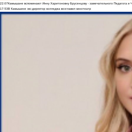
22:07
Камышане вспоминают Инну Харитоновну Брусенцову - замечательного Педагога и 
17:53
В Камышине экс-директор колледжа возглавил кинотеатр