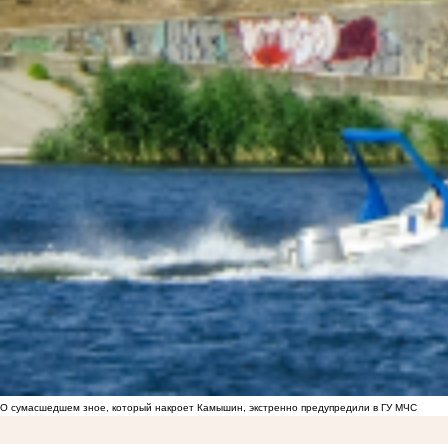
О сумасшедшем зное, который накроет Камышин, экстренно предупредили в ГУ МЧС