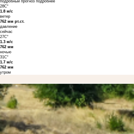
подробный прогноз
подробнее
28C°
1.8 м/с
ветер
762 мм рт.ст.
давление
сейчас
27C°
1.3 м/с
762 мм
ночью
31C°
1.7 м/с
762 мм
утром