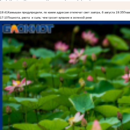
19:41
Камышан предупредили, по каким адресам отключат свет завтра, 6 августа
19:35
Глав
17:10
Тошнота, рвота и сыпь: чем грозит купание в зеленой реке