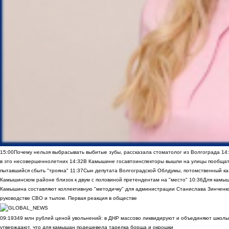
15:00
Почему нельзя выбрасывать выбитые зубы, рассказала стоматолог из Волгограда
14
в это несовершеннолетних
14:32
В Камышине госавтоинспекторы вышли на улицы пообщать
пытавшийся сбыть "трояна"
11:37
Сын депутата Волгоградской Облдумы, потомственный ка
Камышинском районе близок к двум с половиной претендентам на "место"
10:36
Для камы
Камышина составляют коллективную "методичку" для администрации Станислава Зинченко,
руководстве СВО и тылом. Первая реакция в обществе
09:19
349 млн рублей ценой увольнений: в ДНР массово ликвидируют и объединяют школы
утверждают, что для камышан подешевела тарелка борща и окрошки