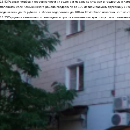
18:53
Родные погибших героев приняли их ордена и медаль со слезами и гордостью в Ка
маленьком селе Камышинского района поздравили со 100-летием бабушку-труженицу
13:
подешевели до 35 рублей, а яблоки подорожали до 180-ти
13:43
Стало известно, кого из
13:23
Студентка камышинского колледжа вступила в мошенническую схему с использование