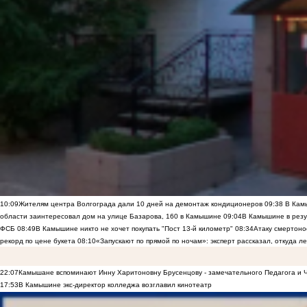
10:09
Жителям центра Волгограда дали 10 дней на демонтаж кондиционеров
09:38
В Камы
области заинтересовал дом на улице Базарова, 160 в Камышине
09:04
В Камышине в резу
ФСБ
08:49
В Камышине никто не хочет покупать "Пост 13-й километр"
08:34
Атаку смертоно
рекорд по цене букета
08:10
«Запускают по прямой по ночам»: эксперт рассказал, откуда 
22:07
Камышане вспоминают Инну Харитоновну Брусенцову - замечательного Педагога и 
17:53
В Камышине экс-директор колледжа возглавил кинотеатр