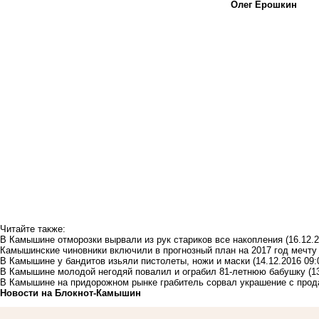
Олег Ерошкин
Читайте также:
В Камышине отморозки вырвали из рук стариков все накопления
(16.12.
Камышинские чиновники включили в прогнозный план на 2017 год мечту 
В Камышине у бандитов изьяли пистолеты, ножи и маски
(14.12.2016 09:
В Камышине молодой негодяй повалил и ограбил 81-летнюю бабушку
(1
В Камышине на придорожном рынке грабитель сорвал украшение с про
Новости на Блoкнoт-Камышин