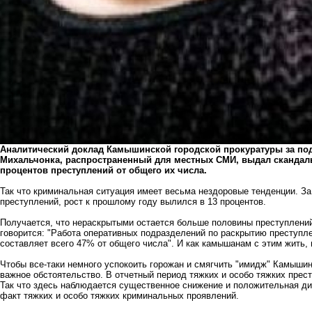
Аналитический доклад Камышинской городской прокуратуры за по
Михальчонка, распространенный для местных СМИ, выдал скандаль
процентов преступлений от общего их числа.
Так что криминальная ситуация имеет весьма нездоровые тенденции. За
преступлений, рост к прошлому году вылился в 13 процентов.
Получается, что нераскрытыми остается больше половины преступлени
говорится: "Работа оперативных подразделений по раскрытию преступле
составляет всего 47% от общего числа". И как камышанам с этим жить,
Чтобы все-таки немного успокоить горожан и смягчить "имидж" Камышин
важное обстоятельство. В отчетный период тяжких и особо тяжких прес
Так что здесь наблюдается существенное снижение и положительная д
факт тяжких и особо тяжких криминальных проявлений.