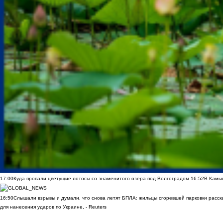
17:00
Куда пропали цветущие лотосы со знаменитого озера под Волгоградом
16:52
В Камы
16:50
Слышали взрывы и думали, что снова летят БПЛА: жильцы сгоревшей парковки расск
для нанесения ударов по Украине, - Reuters