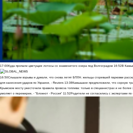
17:00
Куда пропали цветущие лотосы со знаменитого озера под Волгоградом
16:52
В Камы
16:50
Слышали взрывы и думали, что снова летят БПЛА: жильцы сгоревшей парковки расск
для нанесения ударов по Украине, - Reuters
13:38
Камышане предположили, что сорную трав
Крымском мосту ужесточили правила провоза топлива: только в спецканистрах и не более
умоляет о перемирии, - "Блокнот - Россия"
11:52
Родители не согласились с экспертами по