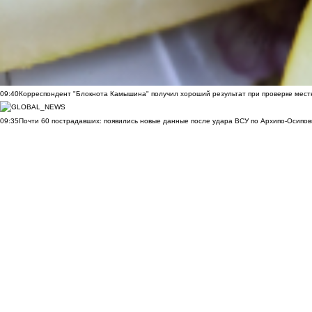
09:40
Корреспондент "Блокнота Камышина" получил хороший результат при проверке мест
09:35
Почти 60 пострадавших: появились новые данные после удара ВСУ по Архипо-Осипов