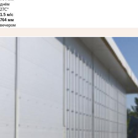
днём
27C°
1.5 м/с
764 мм
вечером