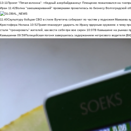
13:11
Проект "Пятая колонна": «бедный азербайджанец» Плющенко пожаловался на «непри
Иран
11:42
Волна "закошмариваний" проверками прокатилась по бизнесу Волгоградской обла
11:40
Скульптуру бойцам СВО в стиле Вучетича собирают по частям у подножия Мамаева к
Кристофера Нолана
10:52
Трамп планирует ударить по Ирану ядерным оружием: к чему при
стали "тренировать" жителей, как вести себя при вое сирен
10:07
В Камышине на рынках п
Камышинки
09:59
Полицейская погоня завершилась задержанием нетрезвого водителя (В