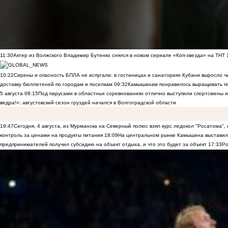
11:30
Актер из Волжского Владимир Бутенко снялся в новом сериале «Коп-звезда» на ТНТ
10:22
Сирены и опасность БПЛА не испугали: в гостиницах и санаториях Кубани выросло 
доставку бюллетеней по городам и поселкам
09:32
Камышанам понравилось выращивать п
5 августа
08:15
Под парусами в областных соревнованиях отлично выступили спортсмены 
ведра!»: августовский сезон груздей начался в Волгоградской области
19:47
Сегодня, 4 августа, из Мурманска на Северный полюс взял курс ледокол "Росатома",
контроль за ценами на продукты питания
18:09
На центральном рынке Камышина выставили
предпринимателей получил субсидию на объект отдыха, и что это будет за объект
17:33
Ро