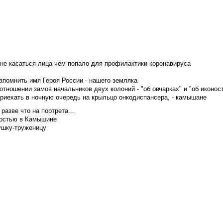
не касаться лица чем попало для профилактики коронавируса
апомнить имя Героя России - нашего земляка
тношении замов начальников двух колоний - "об овчарках" и "об иконос
приехать в ночную очередь на крыльцо онкодиспансера, - камышане
азве что на портрета...
достью в Камышине
ушку-труженицу