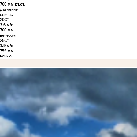
760 мм рт.ст.
давление
сейчас
29C°
3.6 м/с
760 мм
вечером
25C°
1.9 м/с
759 мм
ночью