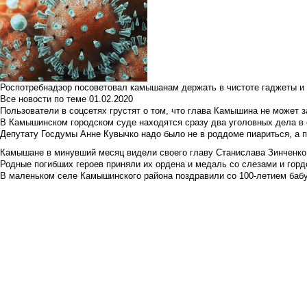
Роспотребнадзор посоветовал камышанам держать в чистоте гаджеты и 
Все новости по теме
01.02.2020
Пользователи в соцсетях грустят о том, что глава Камышина не может з
В Камышинском городском суде находятся сразу два уголовных дела в о
Депутату Госдумы Анне Кувычко надо было не в роддоме пиариться, а 
Камышане в минувший месяц видели своего главу Станислава Зинченко р
Родные погибших героев приняли их ордена и медаль со слезами и гор
В маленьком селе Камышинского района поздравили со 100-летием баб