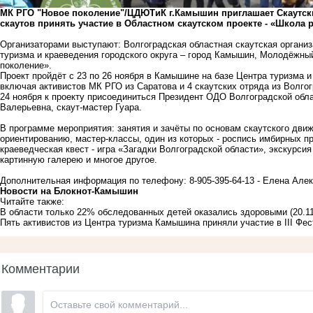
МК РГО "Новое поколение"/ЦДЮТиК г.Камышин приглашает Скаутские
скаутов принять участие в Областном скаутском проекте - «Школа р
Организаторами выступают: Волгоградская областная скаутская органи
туризма и краеведения городского округа – город Камышин, Молодёжны
поколение».
Проект пройдёт с 23 по 26 ноября в Камышине на базе Центра туризма и
включая активистов МК РГО из Саратова и 4 скаутских отряда из Волгог
24 ноября к проекту присоединиться Президент ОДО Волгоградской обл
Валерьевна, скаут-мастер Гуара.
В программе мероприятия: занятия и зачёты по основам скаутского движ
ориентированию, мастер-классы, один из которых - роспись имбирных пр
краеведческая квест - игра «Загадки Волгоградской области», экскурси
картинную галерею и многое другое.
Дополнительная информация по телефону: 8-905-395-64-13 - Елена Але
Новости на Блoкнoт-Камышин
Читайте также:
В области только 22% обследованных детей оказались здоровыми
(20.1
Пять активистов из Центра туризма Камышина приняли участие в III Фе
Комментарии