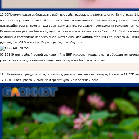
15:00
Почему нельзя выбрасывать выбитые зубы, рассказала стоматолог из Волгограда
14
в это несовершеннолетних
14:32
В Камышине госавтоинспекторы вышли на улицы пообщать
пытавшийся сбыть "трояна"
11:37
Сын депутата Волгоградской Облдумы, потомственный ка
Камышинском районе близок к двум с половиной претендентам на "место"
10:36
Для камы
Камышина составляют коллективную "методичку" для администрации Станислава Зинченко,
руководстве СВО и тылом. Первая реакция в обществе
09:19
349 млн рублей ценой увольнений: в ДНР массово ликвидируют и объединяют школы
утверждают, что для камышан подешевела тарелка борща и окрошки
19:41
Камышан предупредили, по каким адресам отключат свет завтра, 6 августа
19:35
Глав
17:10
Тошнота, рвота и сыпь: чем грозит купание в зеленой реке