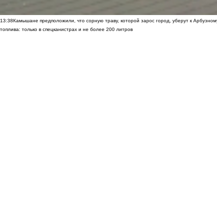
13:38
Камышане предположили, что сорную траву, которой зарос город, уберут к Арбузно
топлива: только в спецканистрах и не более 200 литров