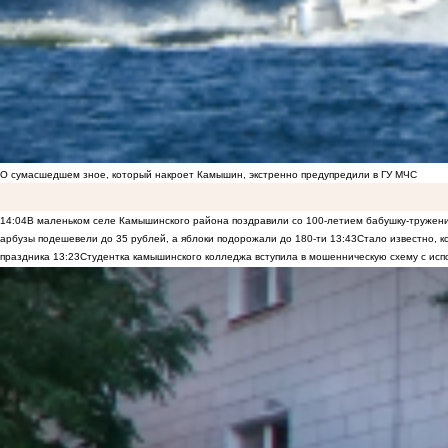
О сумасшедшем зное, который накроет Камышин, экстренно предупредили в ГУ МЧС
14:04
В маленьком селе Камышинского района поздравили со 100-летием бабушку-тружен
арбузы подешевели до 35 рублей, а яблоки подорожали до 180-ти
13:43
Стало известно, 
праздника
13:23
Студентка камышинского колледжа вступила в мошенническую схему с исп