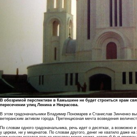
В обозримой перспективе в Камышине не будет строиться храм св
пересечении улиц Ленина и Некрасова.
В этом градоначальники Владимир Пономарев и Станислав Зинченко вы
ветеранским активом города. Претенциозная мечта возведения величест
По словам одного градоначальника, речь идет о десятках, а возможно и
у церкви, ни у меценатов. По словам другого, денег не хватило даже на
камышанам остался только красавец-макет храма, который был призван