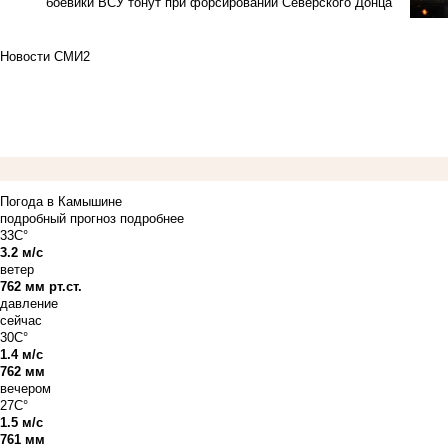
боевики ВСУ тонут при форсировании Северского Донца
Новости СМИ2
Погода в Камышине
подробный прогноз
подробнее
33C°
3.2 м/с
ветер
762 мм рт.ст.
давление
сейчас
30C°
1.4 м/с
762 мм
вечером
27C°
1.5 м/с
761 мм