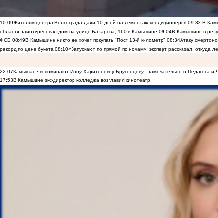
10:09
Жителям центра Волгограда дали 10 дней на демонтаж кондиционеров
09:38
В Камы
области заинтересовал дом на улице Базарова, 160 в Камышине
09:04
В Камышине в резу
ФСБ
08:49
В Камышине никто не хочет покупать "Пост 13-й километр"
08:34
Атаку смертоно
рекорд по цене букета
08:10
«Запускают по прямой по ночам»: эксперт рассказал, откуда 
22:07
Камышане вспоминают Инну Харитоновну Брусенцову - замечательного Педагога и 
17:53
В Камышине экс-директор колледжа возглавил кинотеатр