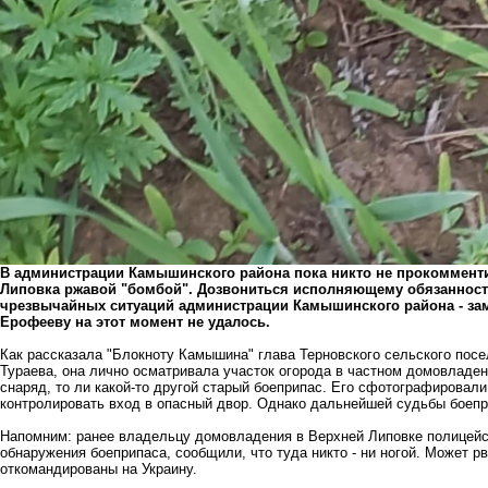
В администрации Камышинского района пока никто не прокомменти
Липовка ржавой "бомбой". Дозвониться исполняющему обязанност
чрезвычайных ситуаций администрации Камышинского района - за
Ерофееву на этот момент не удалось.
Как рассказала "Блокноту Камышина" глава Терновского сельского посе
Тураева, она лично осматривала участок огорода в частном домовладен
снаряд, то ли какой-то другой старый боеприпас. Его сфотографировал
контролировать вход в опасный двор. Однако дальнейшей судьбы боепри
Напомним: ранее владельцу домовладения в Верхней Липовке полицейск
обнаружения боеприпаса, сообщили, что туда никто - ни ногой. Может рв
откомандированы на Украину.