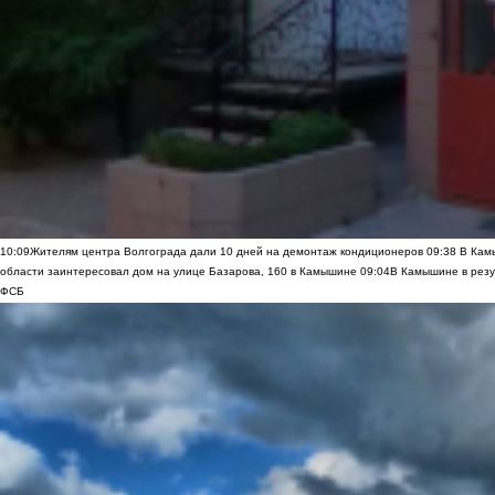
10:09
Жителям центра Волгограда дали 10 дней на демонтаж кондиционеров
09:38
В Камы
области заинтересовал дом на улице Базарова, 160 в Камышине
09:04
В Камышине в резу
ФСБ