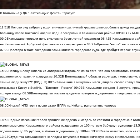
В Камышине у ДК "Текстильщик" фонтан "протух"
11:51
В Котово суд забрал у водителя-пьяницы личный красавец-автомобиль в доход госуд
больницу после массовой аварии под Белогорками в Камышинском районе
09:30
В ГУ МЧС
09:03
Камышане провели ночь в условиях беспилотной опасности
08:42
В Камышинском райо
на Камышинский Арбузный фестиваль на спецэкспрессе
08:21
«Крышка "котла" захлопнетс
07:29
Простора в зале заседания Камышинского городского суда, где пройдет первое слуш
15:20
Певицу Елену Тополю из Запорожья затравили из-за того, что она занималась сексом
израненных отправили к хирургам
10:32
В Волгоградской области расчищают живописную р
там не люди живут?!" (ВИДЕО)
09:52
Камышане в минувший месяц видели своего главу Ста
отказывает Киеву в Starlink, - "Блокнот - Россия"
09:07
В Камышине сегодня, 8 августа, пр
холере в воде
08:58
Волгоградстат назвал продукты, которые подорожали и подешевели 
08:50
Ильский НПЗ горит после атаки БПЛА на Кубань: ранены пять человек
18:53
Родные погибших героев приняли их ордена и медаль со слезами и гордостью в Ка
маленьком селе Камышинского района поздравили со 100-летием бабушку-труженицу
13:
подешевели до 35 рублей, а яблоки подорожали до 180-ти
13:43
Стало известно, кого из
13:23
Студентка камышинского колледжа вступила в мошенническую схему с использование