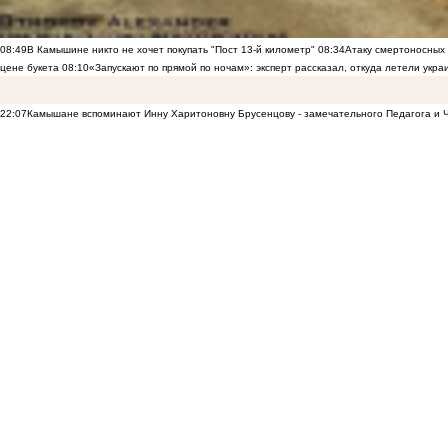
08:49
В Камышине никто не хочет покупать "Пост 13-й километр"
08:34
Атаку смертоносных
цене букета
08:10
«Запускают по прямой по ночам»: эксперт рассказал, откуда летели укр
22:07
Камышане вспоминают Инну Харитоновну Брусенцову - замечательного Педагога и 