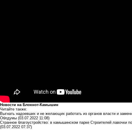
Новости на Блoкнoт-Камышин
Читайте также:
Выгнать надоевших и не желающих работать из органов власти и замен
Облдумы
(03.07.2022 11:08)
Странное благоустройство: в камышинском парке Строителей лавочки по
(03.07.2022 07:37)