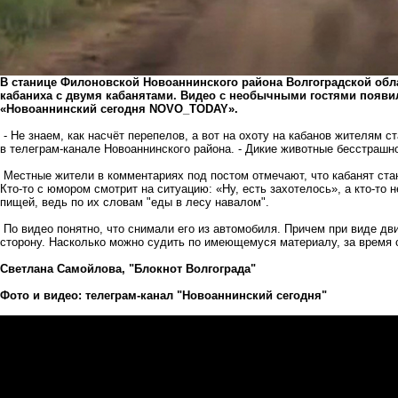
В станице Филоновской Новоаннинского района Волгоградской об
кабаниха с двумя кабанятами. Видео с необычными гостями появило
«Новоаннинский сегодня NOVO_TODAY».
- Не знаем, как насчёт перепелов, а вот на охоту на кабанов жителям 
в телеграм-канале Новоаннинского района. - Дикие животные бесстрашно
Местные жители в комментариях под постом отмечают, что кабанят ста
Кто-то с юмором смотрит на ситуацию: «Ну, есть захотелось», а кто-то 
пищей, ведь по их словам "еды в лесу навалом".
По видео понятно, что снимали его из автомобиля. Причем при виде д
сторону. Насколько можно судить по имеющемуся материалу, за время 
Светлана Самойлова, "Блокнот Волгограда"
Фото и видео: телеграм-канал "Новоаннинский сегодня"