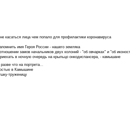
не касаться лица чем попало для профилактики коронавируса
апомнить имя Героя России - нашего земляка
тношении замов начальников двух колоний - "об овчарках" и "об иконос
приехать в ночную очередь на крыльцо онкодиспансера, - камышане
азве что на портрета...
достью в Камышине
ушку-труженицу