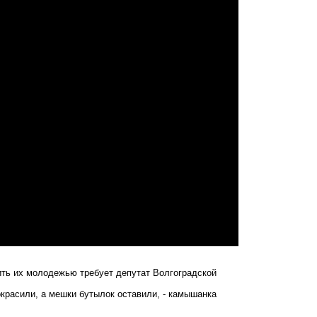
ить их молодежью требует депутат Волгоградской
красили, а мешки бутылок оставили, - камышанка