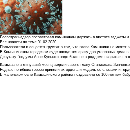
Роспотребнадзор посоветовал камышанам держать в чистоте гаджеты и 
Все новости по теме
01.02.2020
Пользователи в соцсетях грустят о том, что глава Камышина не может з
В Камышинском городском суде находятся сразу два уголовных дела в о
Депутату Госдумы Анне Кувычко надо было не в роддоме пиариться, а 
Камышане в минувший месяц видели своего главу Станислава Зинченко р
Родные погибших героев приняли их ордена и медаль со слезами и гор
В маленьком селе Камышинского района поздравили со 100-летием баб