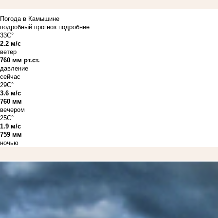
Погода в Камышине
подробный прогноз
подробнее
33C°
2.2 м/с
ветер
760 мм рт.ст.
давление
сейчас
29C°
3.6 м/с
760 мм
вечером
25C°
1.9 м/с
759 мм
ночью