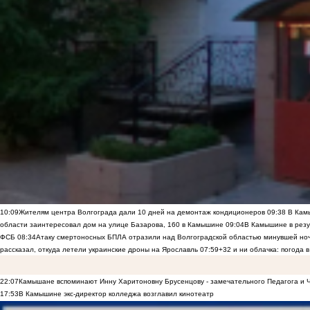
10:09
Жителям центра Волгограда дали 10 дней на демонтаж кондиционеров
09:38
В Камы
области заинтересовал дом на улице Базарова, 160 в Камышине
09:04
В Камышине в резу
ФСБ
08:34
Атаку смертоносных БПЛА отразили над Волгоградской областью минувшей но
рассказал, откуда летели украинские дроны на Ярославль
07:59
+32 и ни облачка: погода 
22:07
Камышане вспоминают Инну Харитоновну Брусенцову - замечательного Педагога и 
17:53
В Камышине экс-директор колледжа возглавил кинотеатр