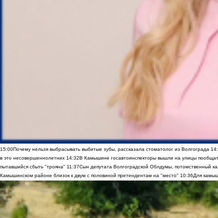
15:00
Почему нельзя выбрасывать выбитые зубы, рассказала стоматолог из Волгограда
14
в это несовершеннолетних
14:32
В Камышине госавтоинспекторы вышли на улицы пообщать
пытавшийся сбыть "трояна"
11:37
Сын депутата Волгоградской Облдумы, потомственный ка
Камышинском районе близок к двум с половиной претендентам на "место"
10:36
Для камыш