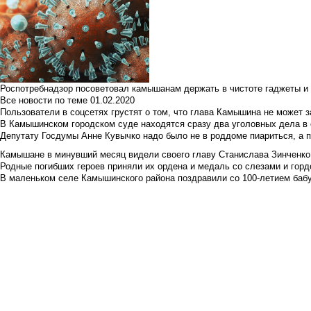
Роспотребнадзор посоветовал камышанам держать в чистоте гаджеты и 
Все новости по теме
01.02.2020
Пользователи в соцсетях грустят о том, что глава Камышина не может з
В Камышинском городском суде находятся сразу два уголовных дела в о
Депутату Госдумы Анне Кувычко надо было не в роддоме пиариться, а 
Камышане в минувший месяц видели своего главу Станислава Зинченко р
Родные погибших героев приняли их ордена и медаль со слезами и гор
В маленьком селе Камышинского района поздравили со 100-летием баб