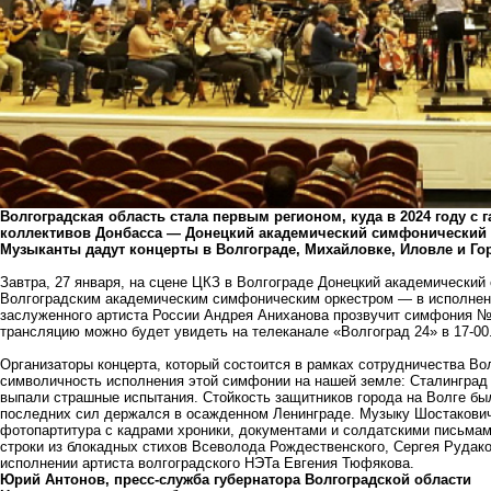
Волгоградская область стала первым регионом, куда в 2024 году с
коллективов Донбасса — Донецкий академический симфонический о
Музыканты дадут концерты в Волгограде, Михайловке, Иловле и Го
Завтра, 27 января, на сцене ЦКЗ в Волгограде Донецкий академический
Волгоградским академическим симфоническим оркестром — в исполнен
заслуженного артиста России Андрея Аниханова прозвучит симфония 
трансляцию можно будет увидеть на телеканале «Волгоград 24» в 17-00
Организаторы концерта, который состоится в рамках сотрудничества В
символичность исполнения этой симфонии на нашей земле: Сталинград 
выпали страшные испытания. Стойкость защитников города на Волге бы
последних сил держался в осажденном Ленинграде. Музыку Шостакович
фотопартитура с кадрами хроники, документами и солдатскими письмам
строки из блокадных стихов Всеволода Рождественского, Сергея Рудак
исполнении артиста волгоградского НЭТа Евгения Тюфякова.
Юрий Антонов, пресс-служба губернатора Волгоградской области