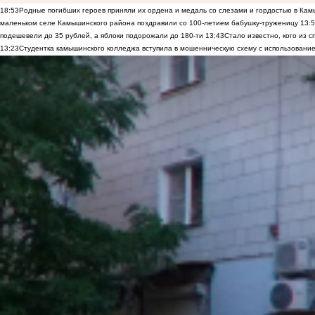
18:53
Родные погибших героев приняли их ордена и медаль со слезами и гордостью в Ка
маленьком селе Камышинского района поздравили со 100-летием бабушку-труженицу
13:
подешевели до 35 рублей, а яблоки подорожали до 180-ти
13:43
Стало известно, кого из
13:23
Студентка камышинского колледжа вступила в мошенническую схему с использование