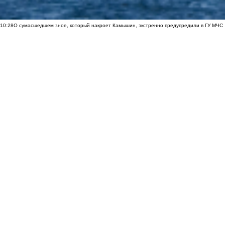
10:28
О сумасшедшем зное, который накроет Камышин, экстренно предупредили в ГУ МЧС