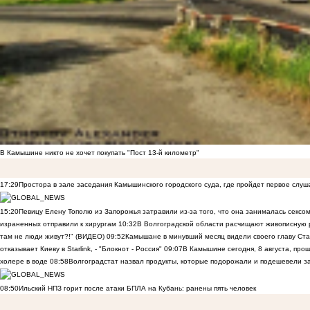
В Камышине никто не хочет покупать "Пост 13-й километр"
17:29
Простора в зале заседания Камышинского городского суда, где пройдет первое слуш
15:20
Певицу Елену Тополю из Запорожья затравили из-за того, что она занималась сексом
израненных отправили к хирургам
10:32
В Волгоградской области расчищают живописную р
там не люди живут?!" (ВИДЕО)
09:52
Камышане в минувший месяц видели своего главу Ста
отказывает Киеву в Starlink, - "Блокнот - Россия"
09:07
В Камышине сегодня, 8 августа, пр
холере в воде
08:58
Волгоградстат назвал продукты, которые подорожали и подешевели 
08:50
Ильский НПЗ горит после атаки БПЛА на Кубань: ранены пять человек