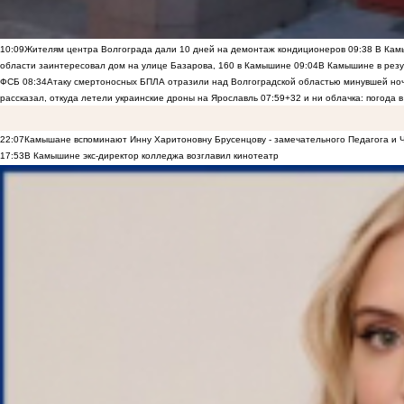
10:09
Жителям центра Волгограда дали 10 дней на демонтаж кондиционеров
09:38
В Камы
области заинтересовал дом на улице Базарова, 160 в Камышине
09:04
В Камышине в резу
ФСБ
08:34
Атаку смертоносных БПЛА отразили над Волгоградской областью минувшей но
рассказал, откуда летели украинские дроны на Ярославль
07:59
+32 и ни облачка: погода 
22:07
Камышане вспоминают Инну Харитоновну Брусенцову - замечательного Педагога и 
17:53
В Камышине экс-директор колледжа возглавил кинотеатр