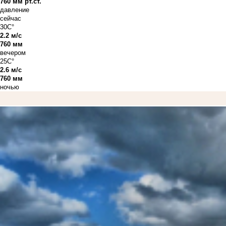
760 мм рт.ст.
давление
сейчас
30C°
2.2 м/с
760 мм
вечером
25C°
2.6 м/с
760 мм
ночью