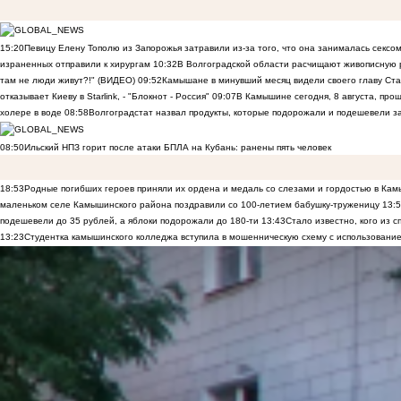
15:20
Певицу Елену Тополю из Запорожья затравили из-за того, что она занималась сексом
израненных отправили к хирургам
10:32
В Волгоградской области расчищают живописную р
там не люди живут?!" (ВИДЕО)
09:52
Камышане в минувший месяц видели своего главу Ста
отказывает Киеву в Starlink, - "Блокнот - Россия"
09:07
В Камышине сегодня, 8 августа, пр
холере в воде
08:58
Волгоградстат назвал продукты, которые подорожали и подешевели 
08:50
Ильский НПЗ горит после атаки БПЛА на Кубань: ранены пять человек
18:53
Родные погибших героев приняли их ордена и медаль со слезами и гордостью в Ка
маленьком селе Камышинского района поздравили со 100-летием бабушку-труженицу
13:
подешевели до 35 рублей, а яблоки подорожали до 180-ти
13:43
Стало известно, кого из
13:23
Студентка камышинского колледжа вступила в мошенническую схему с использование