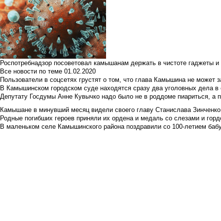
Роспотребнадзор посоветовал камышанам держать в чистоте гаджеты и 
Все новости по теме
01.02.2020
Пользователи в соцсетях грустят о том, что глава Камышина не может з
В Камышинском городском суде находятся сразу два уголовных дела в о
Депутату Госдумы Анне Кувычко надо было не в роддоме пиариться, а 
Камышане в минувший месяц видели своего главу Станислава Зинченко р
Родные погибших героев приняли их ордена и медаль со слезами и гор
В маленьком селе Камышинского района поздравили со 100-летием баб