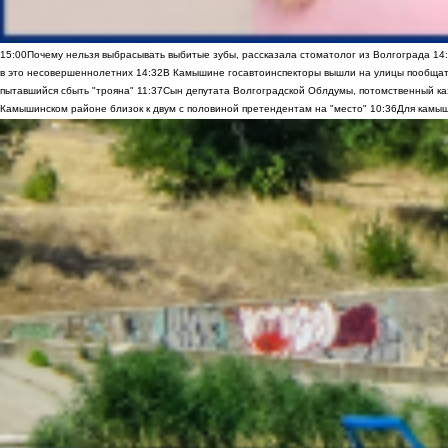
15:00
Почему нельзя выбрасывать выбитые зубы, рассказала стоматолог из Волгограда
14
в это несовершеннолетних
14:32
В Камышине госавтоинспекторы вышли на улицы пообщать
пытавшийся сбыть "трояна"
11:37
Сын депутата Волгоградской Облдумы, потомственный ка
Камышинском районе близок к двум с половиной претендентам на "место"
10:36
Для камыш