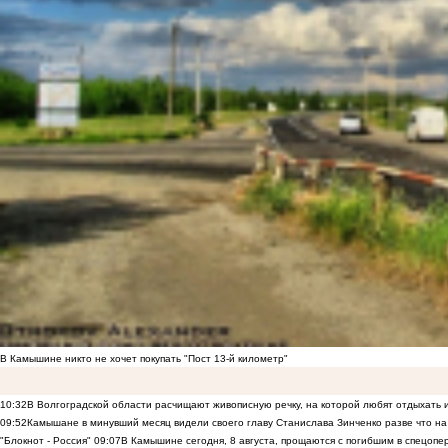
В Камышине никто не хочет покупать "Пост 13-й километр"
10:32
В Волгоградской области расчищают живописную речку, на которой любят отдыхать
09:52
Камышане в минувший месяц видели своего главу Станислава Зинченко разве что н
"Блокнот - Россия"
09:07
В Камышине сегодня, 8 августа, прощаются с погибшим в спецоп