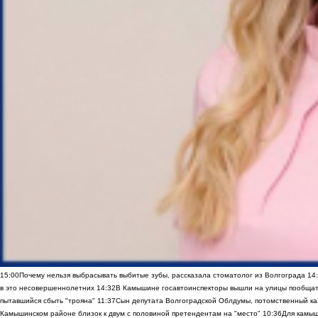
15:00
Почему нельзя выбрасывать выбитые зубы, рассказала стоматолог из Волгограда
14
в это несовершеннолетних
14:32
В Камышине госавтоинспекторы вышли на улицы пообщать
пытавшийся сбыть "трояна"
11:37
Сын депутата Волгоградской Облдумы, потомственный ка
Камышинском районе близок к двум с половиной претендентам на "место"
10:36
Для камыш