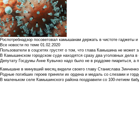
Роспотребнадзор посоветовал камышанам держать в чистоте гаджеты и 
Все новости по теме
01.02.2020
Пользователи в соцсетях грустят о том, что глава Камышина не может з
В Камышинском городском суде находятся сразу два уголовных дела в о
Депутату Госдумы Анне Кувычко надо было не в роддоме пиариться, а 
Камышане в минувший месяц видели своего главу Станислава Зинченко р
Родные погибших героев приняли их ордена и медаль со слезами и гор
В маленьком селе Камышинского района поздравили со 100-летием баб