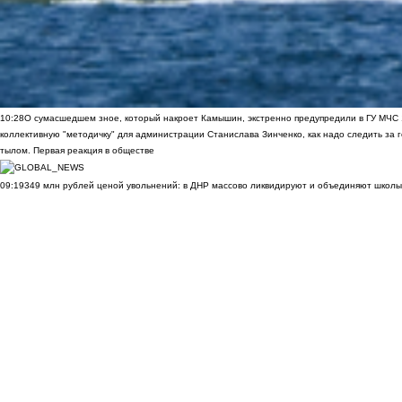
10:28
О сумасшедшем зное, который накроет Камышин, экстренно предупредили в ГУ МЧС
коллективную "методичку" для администрации Станислава Зинченко, как надо следить за 
тылом. Первая реакция в обществе
09:19
349 млн рублей ценой увольнений: в ДНР массово ликвидируют и объединяют школы