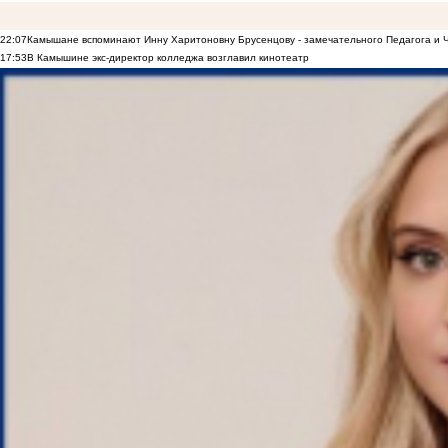
22:07
Камышане вспоминают Инну Харитоновну Брусенцову - замечательного Педагога и 
17:53
В Камышине экс-директор колледжа возглавил кинотеатр