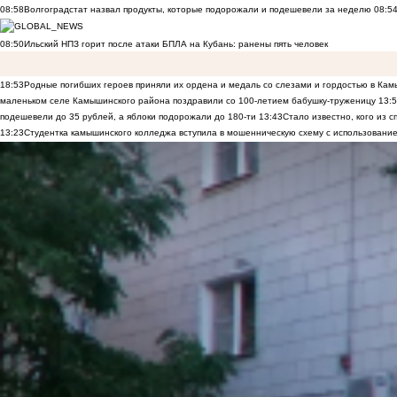
08:58
Волгоградстат назвал продукты, которые подорожали и подешевели за неделю
08:5
08:50
Ильский НПЗ горит после атаки БПЛА на Кубань: ранены пять человек
18:53
Родные погибших героев приняли их ордена и медаль со слезами и гордостью в Ка
маленьком селе Камышинского района поздравили со 100-летием бабушку-труженицу
13:
подешевели до 35 рублей, а яблоки подорожали до 180-ти
13:43
Стало известно, кого из
13:23
Студентка камышинского колледжа вступила в мошенническую схему с использование