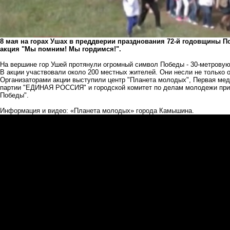
8 мая на горах Ушах в преддверии празднования 72-й годовщины 
акция "Мы помним! Мы гордимся!".
На вершине гор Ушей протянули огромный символ Победы - 30-метровую
В акции участвовали около 200 местных жителей. Они несли не только 
Организаторами акции выступили центр "Планета молодых", Первая мед
партии "ЕДИНАЯ РОССИЯ" и городской комитет по делам молодежи пр
Победы".
Информация и видео:
«Планета молодых»
города Камышина.