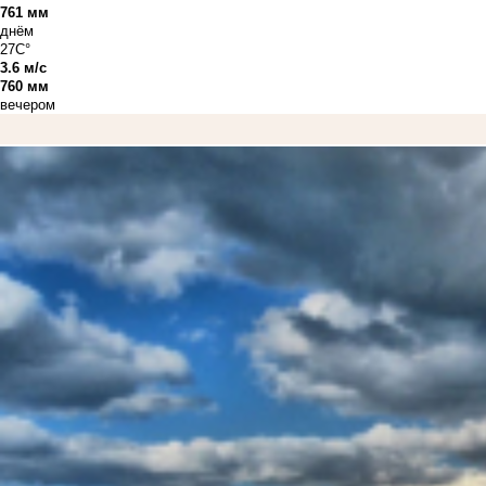
761 мм
днём
27C°
3.6 м/с
760 мм
вечером