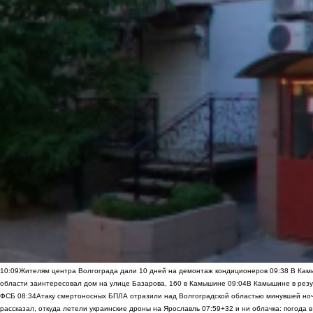
10:09
Жителям центра Волгограда дали 10 дней на демонтаж кондиционеров
09:38
В Камы
области заинтересовал дом на улице Базарова, 160 в Камышине
09:04
В Камышине в резу
ФСБ
08:34
Атаку смертоносных БПЛА отразили над Волгоградской областью минувшей но
рассказал, откуда летели украинские дроны на Ярославль
07:59
+32 и ни облачка: погода 