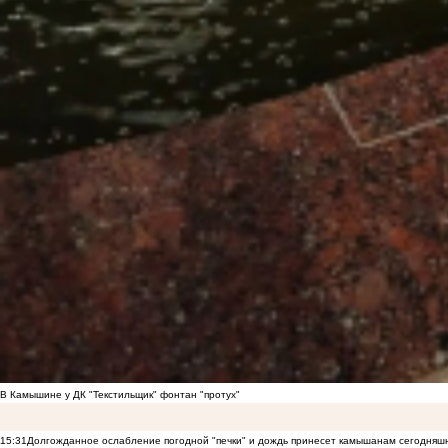
В Камышине у ДК "Текстильщик" фонтан "протух"
15:31
Долгожданное ослабление погодной "печки" и дождь принесет камышанам сегодняш