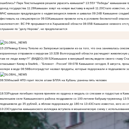
ошиблись? Парк Текстильщиков решили украсить камышом?
13:55
У "Победы" камышанам п
доход государства
11:28
Камышан зовут на новую выставку в музей
11:20
Стало известно, 
МЧС камышан предупредили о надвигающихся ливнях и шквалах
09:24
В Камышине сладкий 
фестиваль на спецэкспрессе
09:03
Камышане провели ночь в условиях беспилотной опасн
захлопнется»: ВС РФ прорываются в Харьковской области
08:05
В Камышине немного отст
слушание по "делу Норова", не предполагается
15:20
Певицу Елену Тополю из Запорожья затравили из-за того, что она занималась сексом
израненных отправили к хирургам
10:32
В Волгоградской области расчищают живописную р
там не люди живут?!" (ВИДЕО)
09:52
Камышане в минувший месяц видели своего главу Ста
отказывает Киеву в Starlink, - "Блокнот - Россия"
09:07
В Камышине сегодня, 8 августа, пр
холере в воде
08:58
Волгоградстат назвал продукты, которые подорожали и подешевели 
08:50
Ильский НПЗ горит после атаки БПЛА на Кубань: ранены пять человек
18:53
Родные погибших героев приняли их ордена и медаль со слезами и гордостью в Ка
маленьком селе Камышинского района поздравили со 100-летием бабушку-труженицу
13:
подешевели до 35 рублей, а яблоки подорожали до 180-ти
13:43
Стало известно, кого из
13:23
Студентка камышинского колледжа вступила в мошенническую схему с использование