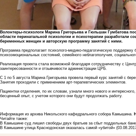
Волонтеры-психологи Марина Григорьева и Гюльшан Гумбатова по
области перинатальной психологии и психотерапии разработали с
беременных женщин и авторскую программу занятий с ними.
Программа предполагает психолого-медико-педагогическую поддержку 
психоэмоциональных состояний, семейного неблагополучия, социального
Реализация проекта стала возможной благодаря сотрудничеству с Цен
заинтересованности и отзывчивости администрации ЦРБ.
С 1 по 5 августа Марина Григорьева провела первый курс занятий с бе
Занятия проходили с применением арт-терапевтических элементов.
Пациентки отделения, по их словам, узнали много нового и интересного
бесценный опыт, с учетом которого они будут продолжать работу.
Информация из архива Никольского кафедрального собора
Камышина
.
Читайте также:
В Камышине суд лишил свободы двух братьев за сбыт поддельных банк
В Камышине улица Краснодонская оказалась самой «убитой»
(03.08.201