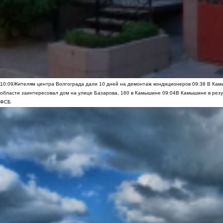
10:09
Жителям центра Волгограда дали 10 дней на демонтаж кондиционеров
09:38
В Камы
области заинтересовал дом на улице Базарова, 160 в Камышине
09:04
В Камышине в резу
ФСБ