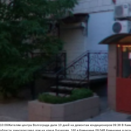
10:09
Жителям центра Волгограда дали 10 дней на демонтаж кондиционеров
09:38
В Камы
области заинтересовал дом на улице Базарова, 160 в Камышине
09:04
В Камышине в резу