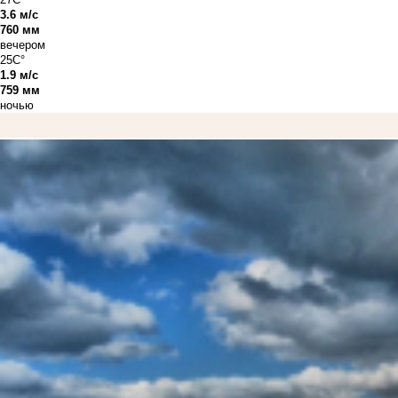
3.6 м/с
760 мм
вечером
25C°
1.9 м/с
759 мм
ночью