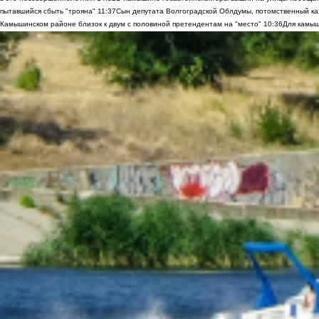
пытавшийся сбыть "трояна"
11:37
Сын депутата Волгоградской Облдумы, потомственный ка
Камышинском районе близок к двум с половиной претендентам на "место"
10:36
Для камыш