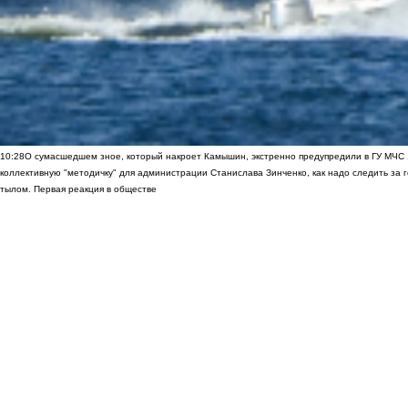
10:28
О сумасшедшем зное, который накроет Камышин, экстренно предупредили в ГУ МЧС
коллективную "методичку" для администрации Станислава Зинченко, как надо следить за 
тылом. Первая реакция в обществе