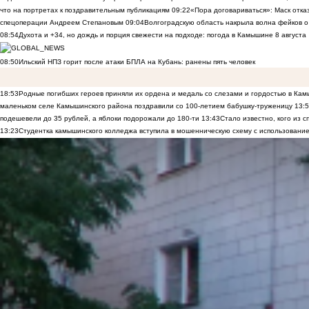
что на портретах к поздравительным публикациям
09:22
«Пора договариваться»: Маск отказы
спецоперации Андреем Степановым
09:04
Волгоградскую область накрыла волна фейков о
08:54
Духота и +34, но дождь и порция свежести на подходе: погода в Камышине 8 августа
08:50
Ильский НПЗ горит после атаки БПЛА на Кубань: ранены пять человек
18:53
Родные погибших героев приняли их ордена и медаль со слезами и гордостью в Ка
маленьком селе Камышинского района поздравили со 100-летием бабушку-труженицу
13:
подешевели до 35 рублей, а яблоки подорожали до 180-ти
13:43
Стало известно, кого из
13:23
Студентка камышинского колледжа вступила в мошенническую схему с использование