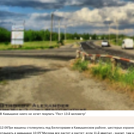
В Камышине никто не хочет покупать "Пост 13-й километр"
12:06
Три машины столкнулись под Белогорками в Камышинском районе, шестерых изранен
отдыхать и камышане
10:05
"Мусорка все растет и растет: если 11-й квартал - значит, там