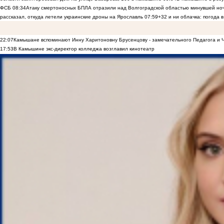
ФСБ
08:34
Атаку смертоносных БПЛА отразили над Волгоградской областью минувшей но
рассказал, откуда летели украинские дроны на Ярославль
07:59
+32 и ни облачка: погода 
22:07
Камышане вспоминают Инну Харитоновну Брусенцову - замечательного Педагога и 
17:53
В Камышине экс-директор колледжа возглавил кинотеатр