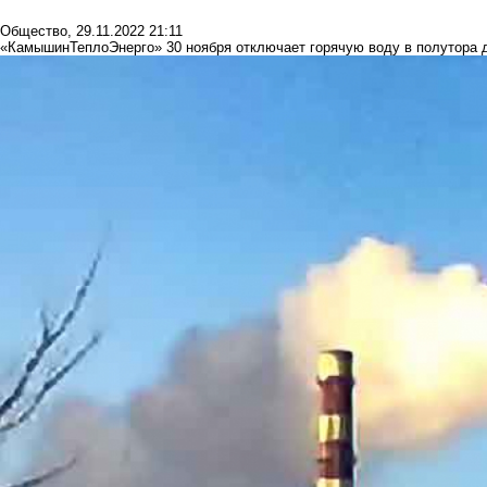
Общество
,
29.11.2022 21:11
«КамышинТеплоЭнерго» 30 ноября отключает горячую воду в полутора д