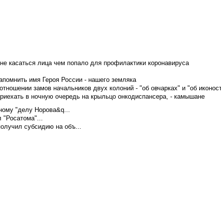
не касаться лица чем попало для профилактики коронавируса
апомнить имя Героя России - нашего земляка
тношении замов начальников двух колоний - "об овчарках" и "об иконос
приехать в ночную очередь на крыльцо онкодиспансера, - камышане
ому "делу Норова&q...
 "Росатома"...
олучил субсидию на объ...