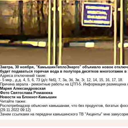
Завтра, 30 ноября, "КамышинТеплоЭнерго" объяивло новое отключен
будет подаваться горячая вода в полутора десятков многоэтажек в
Адреса отключений такие:
- 5 мкр., д.д. 4, 5, 6, 73 (д/с №6), 7, 3а, 3б, 3в, 3г, 12, 14, 15, 16, 17, 18.
Причина аврала - ремонтные работы на ЦТП-5. Информация размещена
Мария Александровская
Фото Святослава Романюка
Новости на Блoкнoт-Камышин
Читайте также:
Роспотребнадзор объяснил камышанам, что без продуктов, богатых фосф
(29.11.2022 09:12)
Зачем ссылками на передачи камышинского ТВ "Акценты" мне замусори