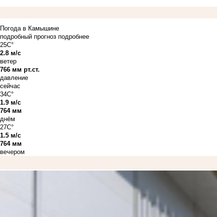
Погода в Камышине
подробный прогноз
подробнее
25C°
2.8 м/с
ветер
766 мм рт.ст.
давление
сейчас
34C°
1.9 м/с
764 мм
днём
27C°
1.5 м/с
764 мм
вечером