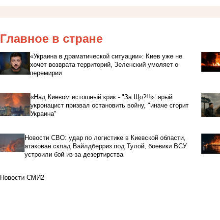
Главное в стране
«Украина в драматической ситуации»: Киев уже не
хочет возврата территорий, Зеленский умоляет о
перемирии
«Над Киевом истошный крик - "За Що?!!»: ярый
укронацист призвал остановить войну, "иначе сгорит
Украина"
Новости СВО: удар по логистике в Киевской области,
атакован склад Вайлдберриз под Тулой, боевики ВСУ
устроили бой из-за дезертирства
Новости СМИ2