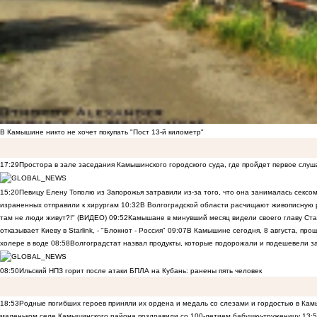
В Камышине никто не хочет покупать "Пост 13-й километр"
17:29
Простора в зале заседания Камышинского городского суда, где пройдет первое слуш
15:20
Певицу Елену Тополю из Запорожья затравили из-за того, что она занималась сексом
израненных отправили к хирургам
10:32
В Волгоградской области расчищают живописную р
там не люди живут?!" (ВИДЕО)
09:52
Камышане в минувший месяц видели своего главу Ста
отказывает Киеву в Starlink, - "Блокнот - Россия"
09:07
В Камышине сегодня, 8 августа, пр
холере в воде
08:58
Волгоградстат назвал продукты, которые подорожали и подешевели 
08:50
Ильский НПЗ горит после атаки БПЛА на Кубань: ранены пять человек
18:53
Родные погибших героев приняли их ордена и медаль со слезами и гордостью в Ка
маленьком селе Камышинского района поздравили со 100-летием бабушку-труженицу
13: