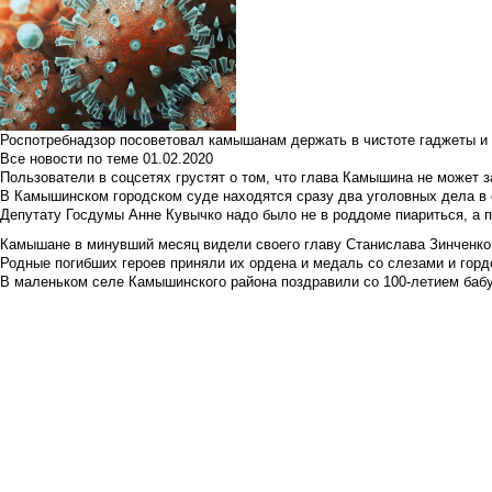
Роспотребнадзор посоветовал камышанам держать в чистоте гаджеты и 
Все новости по теме
01.02.2020
Пользователи в соцсетях грустят о том, что глава Камышина не может з
В Камышинском городском суде находятся сразу два уголовных дела в о
Депутату Госдумы Анне Кувычко надо было не в роддоме пиариться, а 
Камышане в минувший месяц видели своего главу Станислава Зинченко р
Родные погибших героев приняли их ордена и медаль со слезами и гор
В маленьком селе Камышинского района поздравили со 100-летием баб