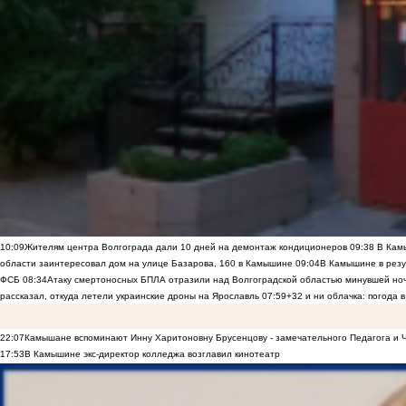
10:09
Жителям центра Волгограда дали 10 дней на демонтаж кондиционеров
09:38
В Камы
области заинтересовал дом на улице Базарова, 160 в Камышине
09:04
В Камышине в резу
ФСБ
08:34
Атаку смертоносных БПЛА отразили над Волгоградской областью минувшей но
рассказал, откуда летели украинские дроны на Ярославль
07:59
+32 и ни облачка: погода 
22:07
Камышане вспоминают Инну Харитоновну Брусенцову - замечательного Педагога и 
17:53
В Камышине экс-директор колледжа возглавил кинотеатр