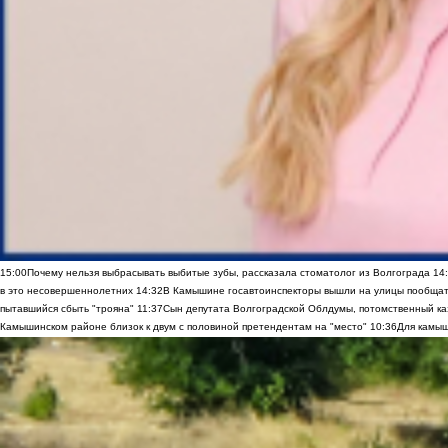
15:00
Почему нельзя выбрасывать выбитые зубы, рассказала стоматолог из Волгограда
14
в это несовершеннолетних
14:32
В Камышине госавтоинспекторы вышли на улицы пообщать
пытавшийся сбыть "трояна"
11:37
Сын депутата Волгоградской Облдумы, потомственный ка
Камышинском районе близок к двум с половиной претендентам на "место"
10:36
Для камыш