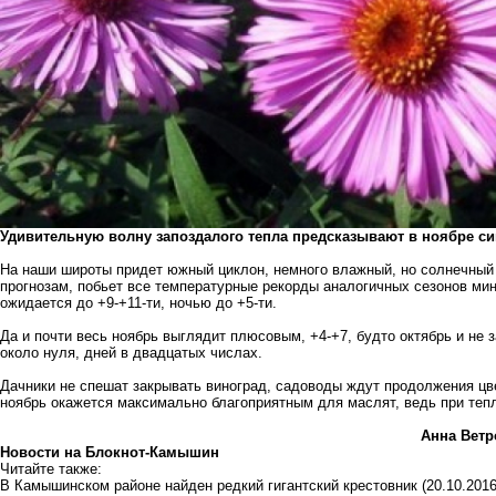
Удивительную волну запоздалого тепла предсказывают в ноябре с
На наши широты придет южный циклон, немного влажный, но солнечный
прогнозам, побьет все температурные рекорды аналогичных сезонов мину
ожидается до +9-+11-ти, ночью до +5-ти.
Да и почти весь ноябрь выглядит плюсовым, +4-+7, будто октябрь и не 
около нуля, дней в двадцатых числах.
Дачники не спешат закрывать виноград, садоводы ждут продолжения цве
ноябрь окажется максимально благоприятным для маслят, ведь при тепл
Анна Вет
Новости на Блoкнoт-Камышин
Читайте также:
В Камышинском районе найден редкий гигантский крестовник
(20.10.2016