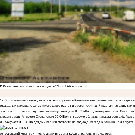
В Камышине никто не хочет покупать "Пост 13-й километр"
12:06
Три машины столкнулись под Белогорками в Камышинском районе, шестерых изранен
отдыхать и камышане
10:05
"Мусорка все растет и растет: если 11-й квартал - значит, там
что на портретах к поздравительным публикациям
09:22
«Пора договариваться»: Маск отказы
спецоперации Андреем Степановым
09:04
Волгоградскую область накрыла волна фейков о
08:54
Духота и +34, но дождь и порция свежести на подходе: погода в Камышине 8 августа
08:50
Ильский НПЗ горит после атаки БПЛА на Кубань: ранены пять человек