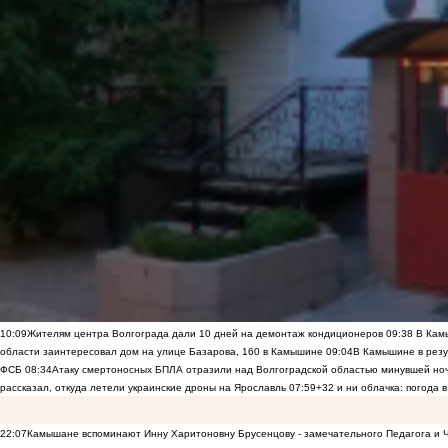
10:09
Жителям центра Волгограда дали 10 дней на демонтаж кондиционеров
09:38
В Камы
области заинтересовал дом на улице Базарова, 160 в Камышине
09:04
В Камышине в резу
ФСБ
08:34
Атаку смертоносных БПЛА отразили над Волгоградской областью минувшей но
рассказал, откуда летели украинские дроны на Ярославль
07:59
+32 и ни облачка: погода 
22:07
Камышане вспоминают Инну Харитоновну Брусенцову - замечательного Педагога и 