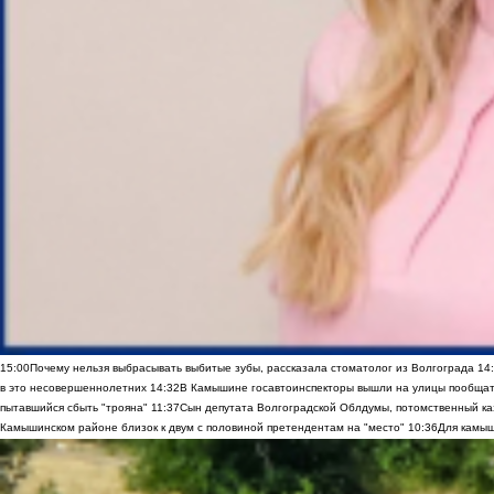
15:00
Почему нельзя выбрасывать выбитые зубы, рассказала стоматолог из Волгограда
14
в это несовершеннолетних
14:32
В Камышине госавтоинспекторы вышли на улицы пообщать
пытавшийся сбыть "трояна"
11:37
Сын депутата Волгоградской Облдумы, потомственный ка
Камышинском районе близок к двум с половиной претендентам на "место"
10:36
Для камыш