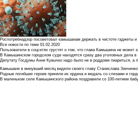
Роспотребнадзор посоветовал камышанам держать в чистоте гаджеты и 
Все новости по теме
01.02.2020
Пользователи в соцсетях грустят о том, что глава Камышина не может з
В Камышинском городском суде находятся сразу два уголовных дела в о
Депутату Госдумы Анне Кувычко надо было не в роддоме пиариться, а 
Камышане в минувший месяц видели своего главу Станислава Зинченко р
Родные погибших героев приняли их ордена и медаль со слезами и гор
В маленьком селе Камышинского района поздравили со 100-летием баб