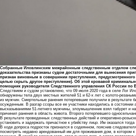
Собранные Иловлинским межрайонным следственным отделом след
доказательства признаны судом достаточными для вынесения приго
признан виновным в совершении преступления, предусмотренного п.п
целью скрыть другое преступление). Об этой кровавой криминаль
помощник руководителя Следственного управления СК России по В
Следствием и судом установлено, что 09 июля 2020 года в селе Лог Ил
обнаружены тела двух местных жителей 51 и 62-х лет с колото-резаными
из мужчин. Смертельные ранения потерпевшие получили в результате б
осужденным. В разгар ссоры все ее участники находились в состоянии
высказываниями 51-летнего мужчины, злоумышленник взял табурет и нан
причинил ранения в область живота. Второго потерпевшего односельчан
В результате проведенных следственных действий и оперативно-розыск
установить и задержать причастное к убийству лицо. Им оказался тогда
В ходе допроса подросток признался в содеянном, пояснив следователя
посмотреть недавно арендованный им для проживания дом, в котором к