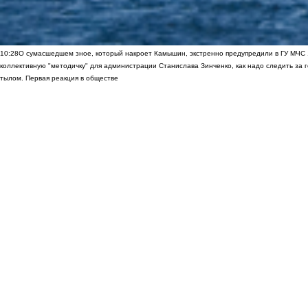
10:28
О сумасшедшем зное, который накроет Камышин, экстренно предупредили в ГУ МЧС
коллективную "методичку" для администрации Станислава Зинченко, как надо следить за 
тылом. Первая реакция в обществе