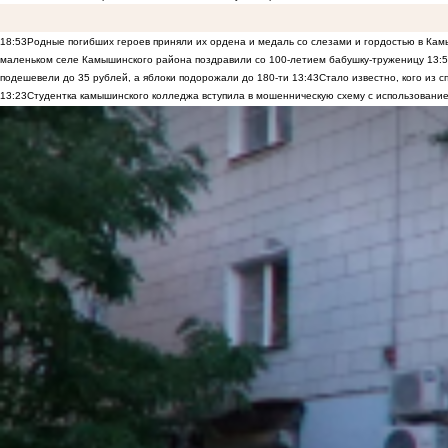
18:53
Родные погибших героев приняли их ордена и медаль со слезами и гордостью в Ка
маленьком селе Камышинского района поздравили со 100-летием бабушку-труженицу
13:
подешевели до 35 рублей, а яблоки подорожали до 180-ти
13:43
Стало известно, кого из
13:23
Студентка камышинского колледжа вступила в мошенническую схему с использование