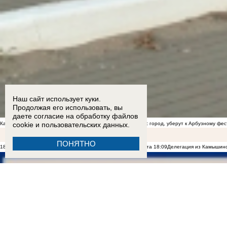
Наш сайт использует куки.
Продолжая его использовать, вы
даете согласие на обработку
файлов
cookie
и пользовательских данных.
Камышане предположили, что сорную траву, которой зарос город, уберут к Арбузному фе
ПОНЯТНО
18:16
В Камышине гладиолусы побили рекорд по цене букета
18:09
Делегация из Камышинс