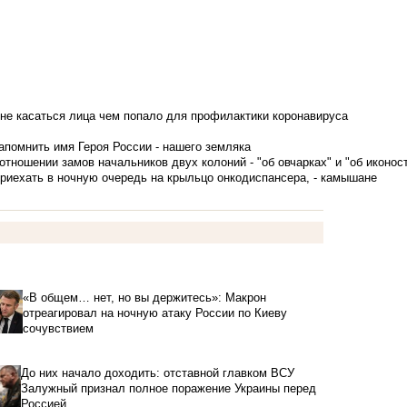
не касаться лица чем попало для профилактики коронавируса
апомнить имя Героя России - нашего земляка
тношении замов начальников двух колоний - "об овчарках" и "об иконос
приехать в ночную очередь на крыльцо онкодиспансера, - камышане
«В общем… нет, но вы держитесь»: Макрон
отреагировал на ночную атаку России по Киеву
сочувствием
До них начало доходить: отставной главком ВСУ
Залужный признал полное поражение Украины перед
Россией