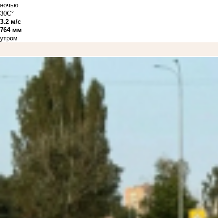
ночью
30C°
3.2 м/с
764 мм
утром