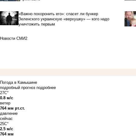
«Важно похоронить его»: спасет ли бункер
Зеленского украинскую «верхушку» — кого надо
уничтожить первым
Новости СМИ2
Погода в Камышине
подробный прогноз
подробнее
27C°
0.8 м/с
ветер
764 мм рт.ст.
давление
сейчас
25C°
2.5 м/с
764 мм