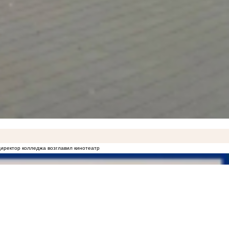
иректор колледжа возглавил кинотеатр