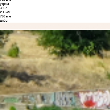
утром
33C°
2.1 м/с
760 мм
днём