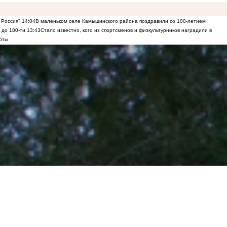
 Россия"
14:04
В маленьком селе Камышинского района поздравили со 100-летием
 до 180-ти
13:43
Стало известно, кого из спортсменов и физкультурников наградили в
рты