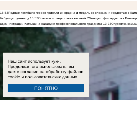
18:53
Родные погибших героев приняли их ордена и медаль со слезами и гордостью в Ка
бабушку-труженицу
13:57
Опасное солнце: очень высокий УФ-индекс фиксируется в Волгог
администрации Камышина накануне профессионального праздника
13:23
Студентка камыш
Наш сайт использует куки.
Продолжая его использовать, вы
даете согласие на обработку
файлов
cookie
и пользовательских данных.
ПОНЯТНО