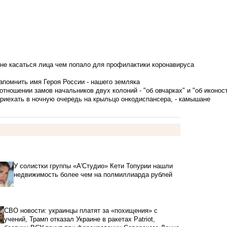
не касаться лица чем попало для профилактики коронавируса
апомнить имя Героя России - нашего земляка
тношении замов начальников двух колоний - "об овчарках" и "об иконос
приехать в ночную очередь на крыльцо онкодиспансера, - камышане
У солистки группы «А'Студио» Кети Топурии нашли
недвижимость более чем на полмиллиарда рублей
СВО новости: украинцы платят за «похищения» с
учений, Трамп отказал Украине в ракетах Patriot,