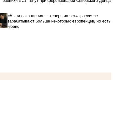
боевики ВСУ тонут при форсировании Северского Донца
«Были накопления — теперь их нет»: россияне
зарабатывают больше некоторых европейцев, но есть
нюанс