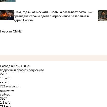
«Там, где бьют москаля, Польша оказывает помощь»:
президент страны сделал агрессивное заявление в
адрес России
Новости СМИ2
Погода в Камышине
подробный прогноз
подробнее
27C°
1.5 м/с
ветер
762 мм рт.ст.
давление
сейчас
32C°
1.6 м/с
762 мм