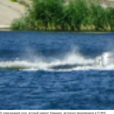
О сумасшедшем зное, который накроет Камышин, экстренно предупредили в ГУ МЧС