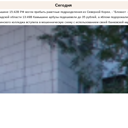
Сегодня
мышине
15:42
В РФ могли прибыть ракетные подразделения из Северной Кореи, - "Блокнот -
радской области
13:49
В Камышине арбузы подешевели до 35 рублей, а яблоки подорожали
инского колледжа вступила в мошенническую схему с использованием своей банковской ка