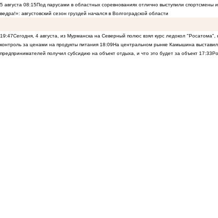
5 августа
08:15
Под парусами в областных соревнованиях отлично выступили спортсмены 
ведра!»: августовский сезон груздей начался в Волгоградской области
19:47
Сегодня, 4 августа, из Мурманска на Северный полюс взял курс ледокол "Росатома",
контроль за ценами на продукты питания
18:09
На центральном рынке Камышина выставили
предпринимателей получил субсидию на объект отдыха, и что это будет за объект
17:33
Ро