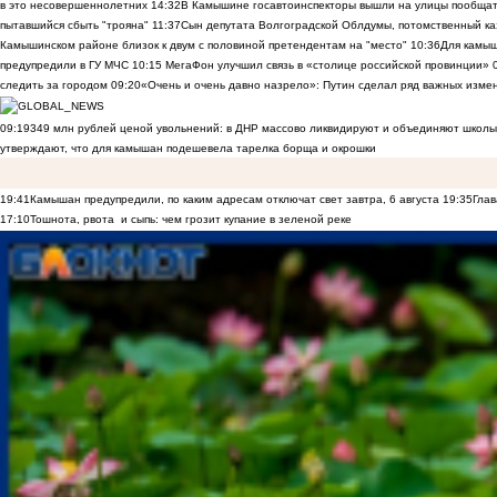
в это несовершеннолетних
14:32
В Камышине госавтоинспекторы вышли на улицы пообщать
пытавшийся сбыть "трояна"
11:37
Сын депутата Волгоградской Облдумы, потомственный ка
Камышинском районе близок к двум с половиной претендентам на "место"
10:36
Для камы
предупредили в ГУ МЧС
10:15
МегаФон улучшил связь в «столице российской провинции»
следить за городом
09:20
«Очень и очень давно назрело»: Путин сделал ряд важных изме
09:19
349 млн рублей ценой увольнений: в ДНР массово ликвидируют и объединяют школы
утверждают, что для камышан подешевела тарелка борща и окрошки
19:41
Камышан предупредили, по каким адресам отключат свет завтра, 6 августа
19:35
Глав
17:10
Тошнота, рвота и сыпь: чем грозит купание в зеленой реке