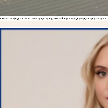
Камышане предположили, что сорную траву, которой зарос город, уберут к Арбузному фе