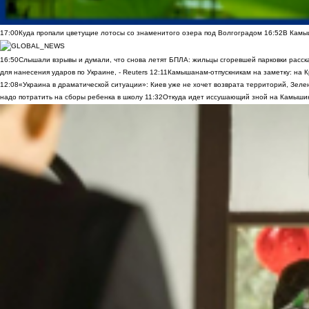
17:00
Куда пропали цветущие лотосы со знаменитого озера под Волгоградом
16:52
В Камы
16:50
Слышали взрывы и думали, что снова летят БПЛА: жильцы сгоревшей парковки расск
для нанесения ударов по Украине, - Reuters
12:11
Камышанам-отпускникам на заметку: на К
12:08
«Украина в драматической ситуации»: Киев уже не хочет возврата территорий, Зелен
надо потратить на сборы ребенка в школу
11:32
Откуда идет иссушающий зной на Камыши