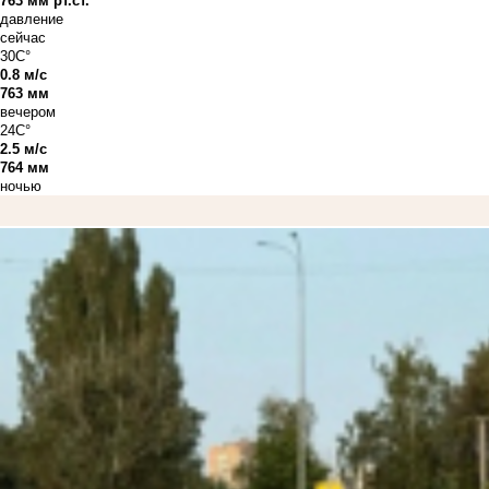
763 мм рт.ст.
давление
сейчас
30C°
0.8 м/с
763 мм
вечером
24C°
2.5 м/с
764 мм
ночью