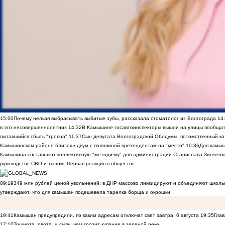
15:00
Почему нельзя выбрасывать выбитые зубы, рассказала стоматолог из Волгограда
14
в это несовершеннолетних
14:32
В Камышине госавтоинспекторы вышли на улицы пообщать
пытавшийся сбыть "трояна"
11:37
Сын депутата Волгоградской Облдумы, потомственный ка
Камышинском районе близок к двум с половиной претендентам на "место"
10:36
Для камы
Камышина составляют коллективную "методичку" для администрации Станислава Зинченко,
руководстве СВО и тылом. Первая реакция в обществе
09:19
349 млн рублей ценой увольнений: в ДНР массово ликвидируют и объединяют школы
утверждают, что для камышан подешевела тарелка борща и окрошки
19:41
Камышан предупредили, по каким адресам отключат свет завтра, 6 августа
19:35
Глав
17:10
Тошнота, рвота и сыпь: чем грозит купание в зеленой реке