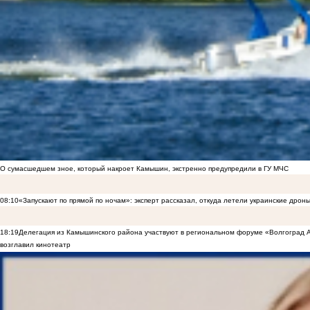
О сумасшедшем зное, который накроет Камышин, экстренно предупредили в ГУ МЧС
08:10
«Запускают по прямой по ночам»: эксперт рассказал, откуда летели украинские дрон
18:19
Делегация из Камышинского района участвуют в региональном форуме «Волгоград
возглавил кинотеатр