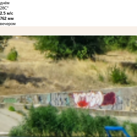
днём
28C°
2.5 м/с
762 мм
вечером