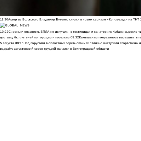
11:30
Актер из Волжского Владимир Бутенко снялся в новом сериале «Коп-звезда» на ТНТ
10:22
Сирены и опасность БПЛА не испугали: в гостиницах и санаториях Кубани выросло 
доставку бюллетеней по городам и поселкам
09:32
Камышанам понравилось выращивать п
5 августа
08:15
Под парусами в областных соревнованиях отлично выступили спортсмены 
ведра!»: августовский сезон груздей начался в Волгоградской области