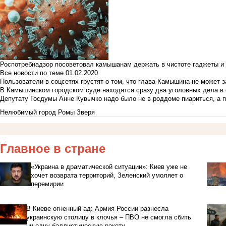
Роспотребнадзор посоветовал камышанам держать в чистоте гаджеты и 
Все новости по теме
01.02.2020
Пользователи в соцсетях грустят о том, что глава Камышина не может з
В Камышинском городском суде находятся сразу два уголовных дела в о
Депутату Госдумы Анне Кувычко надо было не в роддоме пиариться, а 
Нелюбимый город Ромы Зверя
Главное в стране
«Украина в драматической ситуации»: Киев уже не
хочет возврата территорий, Зеленский умоляет о
перемирии
В Киеве огненный ад: Армия России разнесла
украинскую столицу в клочья – ПВО не смогла сбить
ни одну баллистическую ракету