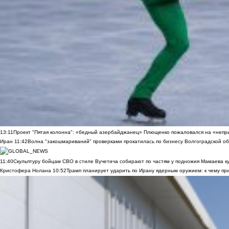
13:11
Проект "Пятая колонна": «бедный азербайджанец» Плющенко пожаловался на «непри
Иран
11:42
Волна "закошмариваний" проверками прокатилась по бизнесу Волгоградской обла
11:40
Скульптуру бойцам СВО в стиле Вучетича собирают по частям у подножия Мамаева к
Кристофера Нолана
10:52
Трамп планирует ударить по Ирану ядерным оружием: к чему при