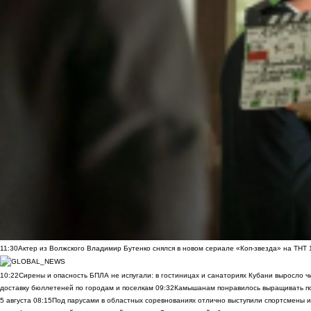
11:30
Актер из Волжского Владимир Бутенко снялся в новом сериале «Коп-звезда» на ТНТ
10:22
Сирены и опасность БПЛА не испугали: в гостиницах и санаториях Кубани выросло 
доставку бюллетеней по городам и поселкам
09:32
Камышанам понравилось выращивать п
5 августа
08:15
Под парусами в областных соревнованиях отлично выступили спортсмены 