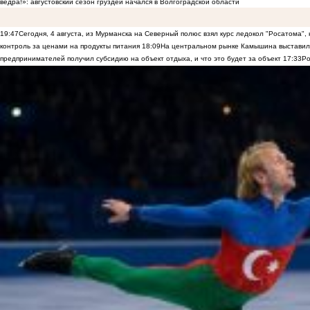
ведра!»: августовский сезон груздей начался в Волгоградской области
19:47
Сегодня, 4 августа, из Мурманска на Северный полюс взял курс ледокол "Росатома",
контроль за ценами на продукты питания
18:09
На центральном рынке Камышина выставили
предпринимателей получил субсидию на объект отдыха, и что это будет за объект
17:33
Ро