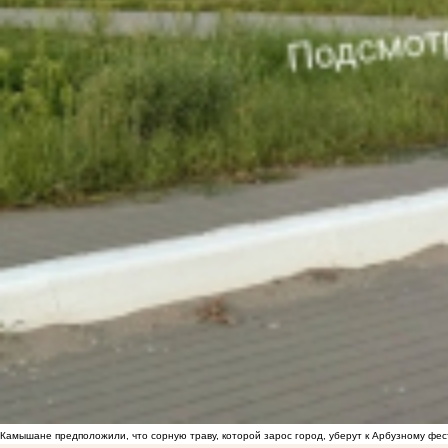
Камышане предположили, что сорную траву, которой зарос город, уберут к Арбузному фе