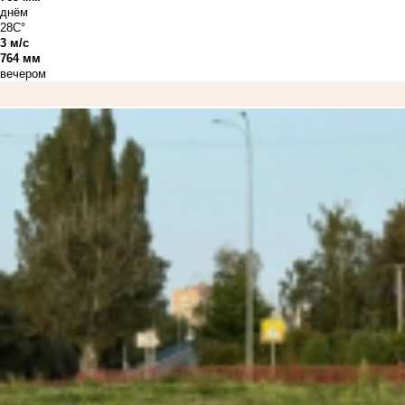
днём
28C°
3 м/с
764 мм
вечером