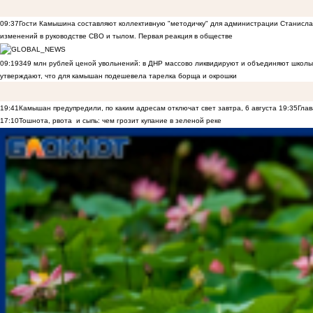
09:37
Гости Камышина составляют коллективную "методичку" для администрации Станислав
изменений в руководстве СВО и тылом. Первая реакция в обществе
09:19
349 млн рублей ценой увольнений: в ДНР массово ликвидируют и объединяют школы
утверждают, что для камышан подешевела тарелка борща и окрошки
19:41
Камышан предупредили, по каким адресам отключат свет завтра, 6 августа
19:35
Глав
17:10
Тошнота, рвота и сыпь: чем грозит купание в зеленой реке