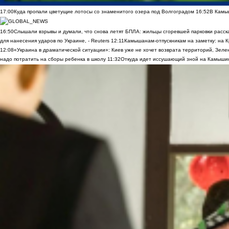
17:00
Куда пропали цветущие лотосы со знаменитого озера под Волгоградом
16:52
В Камы
16:50
Слышали взрывы и думали, что снова летят БПЛА: жильцы сгоревшей парковки расск
для нанесения ударов по Украине, - Reuters
12:11
Камышанам-отпускникам на заметку: на К
12:08
«Украина в драматической ситуации»: Киев уже не хочет возврата территорий, Зелен
надо потратить на сборы ребенка в школу
11:32
Откуда идет иссушающий зной на Камыши