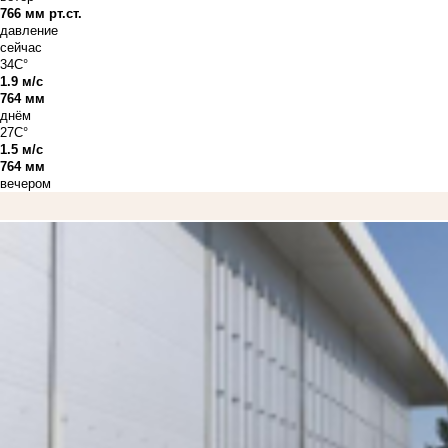
766 мм рт.ст.
давление
сейчас
34C°
1.9 м/с
764 мм
днём
27C°
1.5 м/с
764 мм
вечером