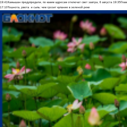
19:41
Камышан предупредили, по каким адресам отключат свет завтра, 6 августа
19:35
Глав
17:10
Тошнота, рвота и сыпь: чем грозит купание в зеленой реке