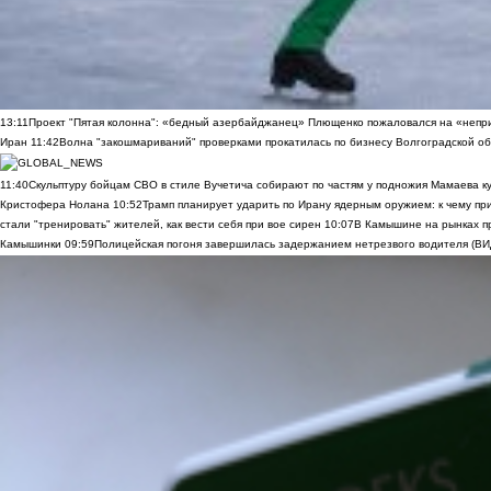
13:11
Проект "Пятая колонна": «бедный азербайджанец» Плющенко пожаловался на «непри
Иран
11:42
Волна "закошмариваний" проверками прокатилась по бизнесу Волгоградской обла
11:40
Скульптуру бойцам СВО в стиле Вучетича собирают по частям у подножия Мамаева к
Кристофера Нолана
10:52
Трамп планирует ударить по Ирану ядерным оружием: к чему при
стали "тренировать" жителей, как вести себя при вое сирен
10:07
В Камышине на рынках п
Камышинки
09:59
Полицейская погоня завершилась задержанием нетрезвого водителя (В