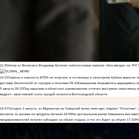
11:30
Актер из Волжского Владимир Бутенко снялся в новом сериале «Коп-звезда» на ТНТ
10:22
Сирены и опасность БПЛА не испугали: в гостиницах и санаториях Кубани выросло 
доставку бюллетеней по городам и поселкам
09:32
Камышанам понравилось выращивать п
5 августа
08:15
Под парусами в областных соревнованиях отлично выступили спортсмены 
ведра!»: августовский сезон груздей начался в Волгоградской области
19:47
Сегодня, 4 августа, из Мурманска на Северный полюс взял курс ледокол "Росатома",
контроль за ценами на продукты питания
18:09
На центральном рынке Камышина выставили
предпринимателей получил субсидию на объект отдыха, и что это будет за объект
17:33
Ро