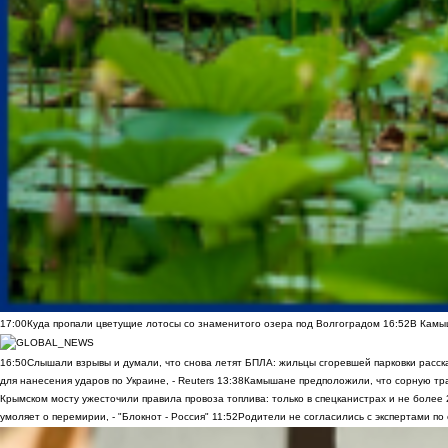
17:00
Куда пропали цветущие лотосы со знаменитого озера под Волгоградом
16:52
В Камы
16:50
Слышали взрывы и думали, что снова летят БПЛА: жильцы сгоревшей парковки расск
для нанесения ударов по Украине, - Reuters
13:38
Камышане предположили, что сорную трав
Крымском мосту ужесточили правила провоза топлива: только в спецканистрах и не более
умоляет о перемирии, - "Блокнот - Россия"
11:52
Родители не согласились с экспертами по