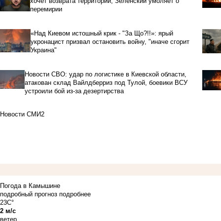
хочет возврата территорий, Зеленский умоляет о
перемирии
«Над Киевом истошный крик - "За Що?!!»: ярый
укронацист призвал остановить войну, "иначе сгорит
Украина"
Новости СВО: удар по логистике в Киевской области,
атакован склад Вайлдберриз под Тулой, боевики ВСУ
устроили бой из-за дезертирства
Новости СМИ2
Погода в Камышине
подробный прогноз
подробнее
23C°
2 м/с
ветер