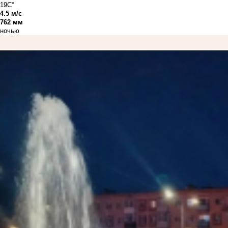
19C°
4.5 м/с
762 мм
ночью