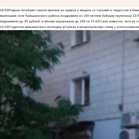
18:53
Родные погибших героев приняли их ордена и медаль со слезами и гордостью в Ка
маленьком селе Камышинского района поздравили со 100-летием бабушку-труженицу
13:
подешевели до 35 рублей, а яблоки подорожали до 180-ти
13:43
Стало известно, кого из
13:23
Студентка камышинского колледжа вступила в мошенническую схему с использование