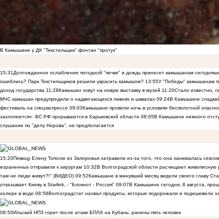
В Камышине у ДК "Текстильщик" фонтан "протух"
15:31
Долгожданное ослабление погодной "печки" и дождь принесет камышанам сегодняш
ошиблись? Парк Текстильщиков решили украсить камышом?
13:55
У "Победы" камышанам п
доход государства
11:28
Камышан зовут на новую выставку в музей
11:20
Стало известно, 
МЧС камышан предупредили о надвигающихся ливнях и шквалах
09:24
В Камышине сладкий 
фестиваль на спецэкспрессе
09:03
Камышане провели ночь в условиях беспилотной опасн
захлопнется»: ВС РФ прорываются в Харьковской области
08:05
В Камышине немного отст
слушание по "делу Норова", не предполагается
15:20
Певицу Елену Тополю из Запорожья затравили из-за того, что она занималась сексом
израненных отправили к хирургам
10:32
В Волгоградской области расчищают живописную р
там не люди живут?!" (ВИДЕО)
09:52
Камышане в минувший месяц видели своего главу Ста
отказывает Киеву в Starlink, - "Блокнот - Россия"
09:07
В Камышине сегодня, 8 августа, пр
холере в воде
08:58
Волгоградстат назвал продукты, которые подорожали и подешевели 
08:50
Ильский НПЗ горит после атаки БПЛА на Кубань: ранены пять человек