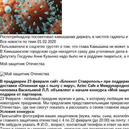
Роспотребнадзор посоветовал камышанам держать в чистоте гаджеты и 
Все новости по теме
01.02.2020
Пользователи в соцсетях грустят о том, что глава Камышина не может з
В Камышинском городском суде находятся сразу два уголовных дела в о
Депутату Госдумы Анне Кувычко надо было не в роддоме пиариться, а 
Мой защитник Отечества
В преддверии 23 февраля сайт «Блокнот Ставрополь» при поддержк
доставки «Огненная еда с пылу с жару», Aztec Cafe и Международн
человека Васильевой Л.Л. объявляет о начале конкурса «Мой защи
подарки от партнеров.
23 Февраля - любимый праздник мужчин и день, к которому любящие же
новогодних праздников. Мы предлагаем представительницам прекрасног
Отечества», где они смогут показать и рассказать о своем главном защ
Условия конкурса:
Присылайте фотографии ваших защитников (мужа, папы, сына, возлюбле
и главного защитника отечества) с 4 по 22 февраля (до 20:00) на почту:
Не забудьте указать Ф.И.О., возраст, контактный телефон и ответ на в
Также в заявке вы можете написать оригинальное поздравление для сво