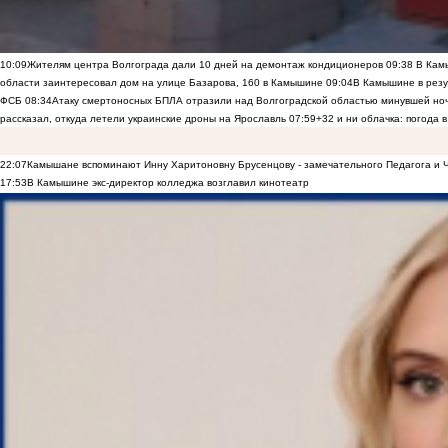
10:09
Жителям центра Волгограда дали 10 дней на демонтаж кондиционеров
09:38
В Камы
области заинтересовал дом на улице Базарова, 160 в Камышине
09:04
В Камышине в резу
ФСБ
08:34
Атаку смертоносных БПЛА отразили над Волгоградской областью минувшей но
рассказал, откуда летели украинские дроны на Ярославль
07:59
+32 и ни облачка: погода 
22:07
Камышане вспоминают Инну Харитоновну Брусенцову - замечательного Педагога и 
17:53
В Камышине экс-директор колледжа возглавил кинотеатр