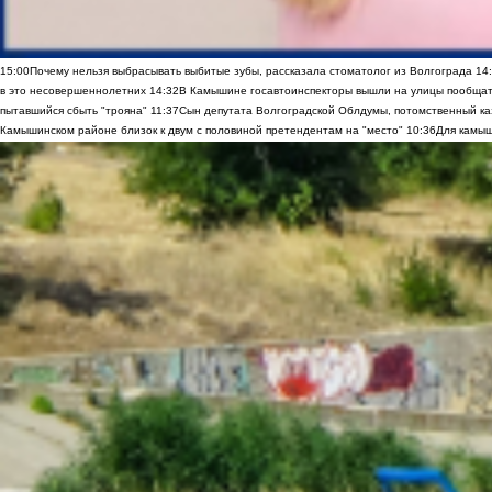
15:00
Почему нельзя выбрасывать выбитые зубы, рассказала стоматолог из Волгограда
14
в это несовершеннолетних
14:32
В Камышине госавтоинспекторы вышли на улицы пообщать
пытавшийся сбыть "трояна"
11:37
Сын депутата Волгоградской Облдумы, потомственный ка
Камышинском районе близок к двум с половиной претендентам на "место"
10:36
Для камыш