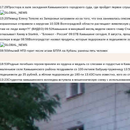
17:29
Простора в зале заседания Камышинского городского суда, где пройдет первое слуш
15:20
Певицу Елену Тополю из Запорожья затравили из-за того, что она занималась сексом
израненных отправили к хирургам
10:32
В Волгоградской области расчищают живописную р
там не люди живут?!" (ВИДЕО)
09:52
Камышане в минувший месяц видели своего главу Ста
отказывает Киеву в Starlink, - "Блокнот - Россия"
09:07
В Камышине сегодня, 8 августа, пр
холере в воде
08:58
Волгоградстат назвал продукты, которые подорожали и подешевели 
08:50
Ильский НПЗ горит после атаки БПЛА на Кубань: ранены пять человек
18:53
Родные погибших героев приняли их ордена и медаль со слезами и гордостью в Ка
маленьком селе Камышинского района поздравили со 100-летием бабушку-труженицу
13:
подешевели до 35 рублей, а яблоки подорожали до 180-ти
13:43
Стало известно, кого из
13:23
Студентка камышинского колледжа вступила в мошенническую схему с использование