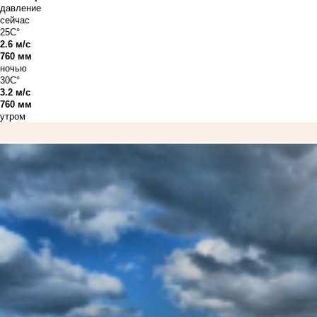
давление
сейчас
25C°
2.6 м/с
760 мм
ночью
30C°
3.2 м/с
760 мм
утром