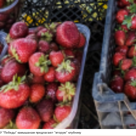
У "Победы" камышанам предлагают "вторую" клубнику