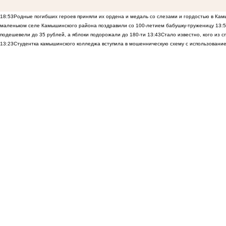
18:53
Родные погибших героев приняли их ордена и медаль со слезами и гордостью в Ка
маленьком селе Камышинского района поздравили со 100-летием бабушку-труженицу
13:
подешевели до 35 рублей, а яблоки подорожали до 180-ти
13:43
Стало известно, кого из
13:23
Студентка камышинского колледжа вступила в мошенническую схему с использование