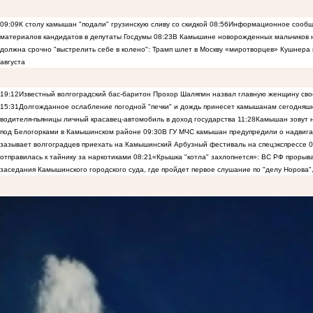
09:09
К столу камышан "подали" грузинскую сливу со скидкой
08:56
Информационное сообще
материалов кандидатов в депутаты Госдумы
08:23
В Камышине новорожденных мальчиков н
должна срочно "выстрелить себе в колено": Трамп шлет в Москву «миротворцев» Кушнера 
августа
19:12
Известный волгоградский бас-баритон Прохор Шаляпин назвал главную женщину св
15:31
Долгожданное ослабление погодной "печки" и дождь принесет камышанам сегодняш
водителя-пьяницы личный красавец-автомобиль в доход государства
11:28
Камышан зовут н
под Белогорками в Камышинском районе
09:30
В ГУ МЧС камышан предупредили о надвига
зазывает волгоградцев приехать на Камышинский Арбузный фестиваль на спецэкспрессе
0
отправилась к тайнику за наркотиками
08:21
«Крышка "котла" захлопнется»: ВС РФ прорыва
заседания Камышинского городского суда, где пройдет первое слушание по "делу Норова"