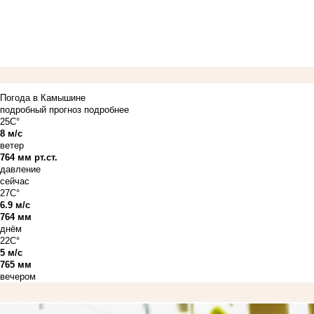
Погода в Камышине
подробный прогноз
подробнее
25C°
8 м/с
ветер
764 мм рт.ст.
давление
сейчас
27C°
6.9 м/с
764 мм
днём
22C°
5 м/с
765 мм
вечером