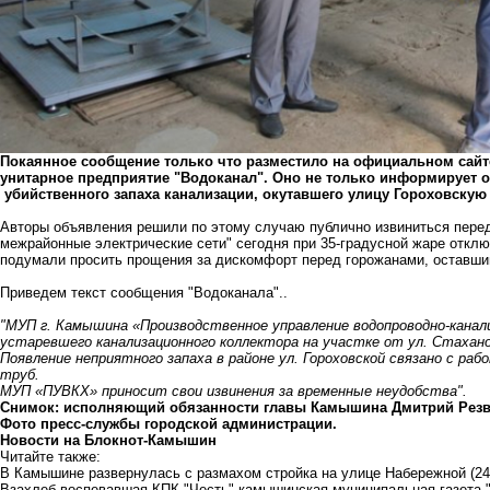
Покаянное сообщение только что разместило на официальном са
унитарное предприятие "Водоканал". Оно не только информирует о
убийственного запаха канализации, окутавшего улицу Гороховскую
Авторы объявления решили по этому случаю публично извиниться перед
межрайонные электрические сети" сегодня при 35-градусной жаре отклю
подумали просить прощения за дискомфорт перед горожанами, оставши
Приведем текст сообщения "Водоканала"..
"МУП г. Камышина «Производственное управление водопроводно-канал
устаревшего канализационного коллектора на участке от ул. Стаханов
Появление неприятного запаха в районе ул. Гороховской связано с р
труб.
МУП «ПУВКХ» приносит свои извинения за временные неудобства".
Снимок: исполняющий обязанности главы Камышина Дмитрий Резво
Фото пресс-службы городской администрации.
Новости на Блoкнoт-Камышин
Читайте также:
В Камышине развернулась с размахом стройка на улице Набережной
(24
Взахлеб воспевавшая КПК "Честь" камышинская муниципальная газета "