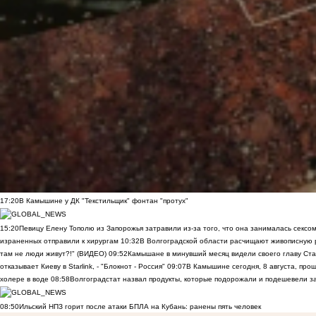
17:20
В Камышине у ДК "Текстильщик" фонтан "протух"
15:20
Певицу Елену Тополю из Запорожья затравили из-за того, что она занималась сексом
израненных отправили к хирургам
10:32
В Волгоградской области расчищают живописную р
там не люди живут?!" (ВИДЕО)
09:52
Камышане в минувший месяц видели своего главу Ста
отказывает Киеву в Starlink, - "Блокнот - Россия"
09:07
В Камышине сегодня, 8 августа, пр
холере в воде
08:58
Волгоградстат назвал продукты, которые подорожали и подешевели 
08:50
Ильский НПЗ горит после атаки БПЛА на Кубань: ранены пять человек