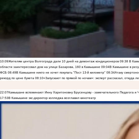
10:09
Жителям центра Волгограда дали 10 дней на демонтаж кондиционеров
09:38
В Камы
области заинтересовал дом на улице Базарова, 160 в Камышине
09:04
В Камышине в резу
ФСБ
08:49
В Камышине никто не хочет покупать "Пост 13-й километр"
08:34
Атаку смертоно
рекорд по цене букета
08:10
«Запускают по прямой по ночам»: эксперт рассказал, откуда 
22:07
Камышане вспоминают Инну Харитоновну Брусенцову - замечательного Педагога и 
17:53
В Камышине экс-директор колледжа возглавил кинотеатр