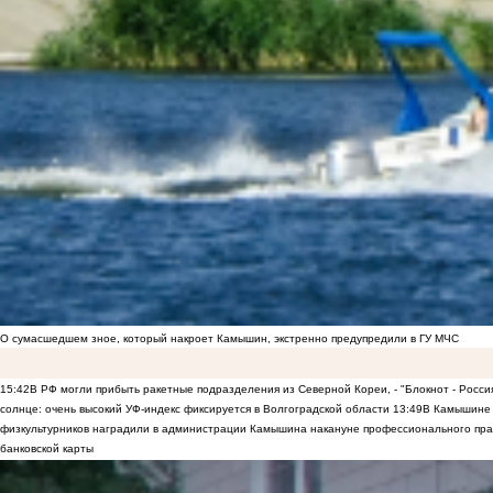
О сумасшедшем зное, который накроет Камышин, экстренно предупредили в ГУ МЧС
15:42
В РФ могли прибыть ракетные подразделения из Северной Кореи, - "Блокнот - Росси
солнце: очень высокий УФ-индекс фиксируется в Волгоградской области
13:49
В Камышине 
физкультурников наградили в администрации Камышина накануне профессионального пра
банковской карты