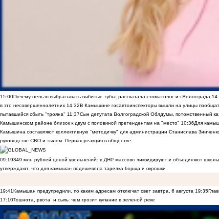
15:00
Почему нельзя выбрасывать выбитые зубы, рассказала стоматолог из Волгограда
14
в это несовершеннолетних
14:32
В Камышине госавтоинспекторы вышли на улицы пообщать
пытавшийся сбыть "трояна"
11:37
Сын депутата Волгоградской Облдумы, потомственный ка
Камышинском районе близок к двум с половиной претендентам на "место"
10:36
Для камы
Камышина составляют коллективную "методичку" для администрации Станислава Зинченко,
руководстве СВО и тылом. Первая реакция в обществе
09:19
349 млн рублей ценой увольнений: в ДНР массово ликвидируют и объединяют школы
утверждают, что для камышан подешевела тарелка борща и окрошки
19:41
Камышан предупредили, по каким адресам отключат свет завтра, 6 августа
19:35
Глав
17:10
Тошнота, рвота и сыпь: чем грозит купание в зеленой реке