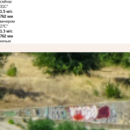
сейчас
31C°
1.5 м/с
762 мм
вечером
27C°
1.3 м/с
762 мм
ночью