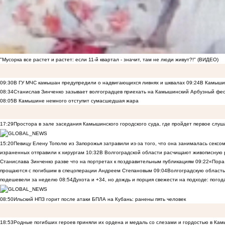
"Мусорка все растет и растет: если 11-й квартал - значит, там не люди живут?!" (ВИДЕО)
09:30
В ГУ МЧС камышан предупредили о надвигающихся ливнях и шквалах
09:24
В Камышин
08:34
Станислав Зинченко зазывает волгоградцев приехать на Камышинский Арбузный фес
08:05
В Камышине немного отступит сумасшедшая жара
17:29
Простора в зале заседания Камышинского городского суда, где пройдет первое слуш
15:20
Певицу Елену Тополю из Запорожья затравили из-за того, что она занималась сексом
израненных отправили к хирургам
10:32
В Волгоградской области расчищают живописную р
Станислава Зинченко разве что на портретах к поздравительным публикациям
09:22
«Пора 
прощаются с погибшим в спецоперации Андреем Степановым
09:04
Волгоградскую область
подешевели за неделю
08:54
Духота и +34, но дождь и порция свежести на подходе: погод
08:50
Ильский НПЗ горит после атаки БПЛА на Кубань: ранены пять человек
18:53
Родные погибших героев приняли их ордена и медаль со слезами и гордостью в Ка