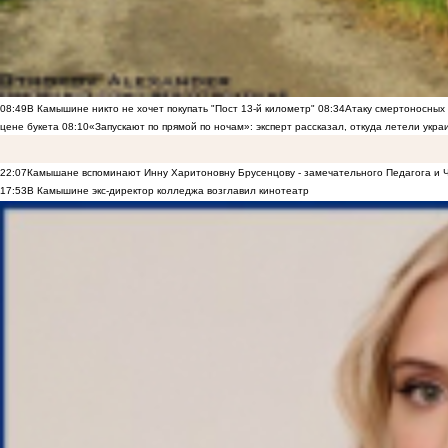
08:49
В Камышине никто не хочет покупать "Пост 13-й километр"
08:34
Атаку смертоносных
цене букета
08:10
«Запускают по прямой по ночам»: эксперт рассказал, откуда летели укр
22:07
Камышане вспоминают Инну Харитоновну Брусенцову - замечательного Педагога и 
17:53
В Камышине экс-директор колледжа возглавил кинотеатр