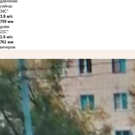
давление
сейчас
34C°
3.8 м/с
759 мм
днём
21C°
1.6 м/с
761 мм
вечером