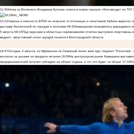
11:30
Актер из Волжского Владимир Бутенко снялся в новом сериале «Коп-звезда» на ТНТ
10:22
Сирены и опасность БПЛА не испугали: в гостиницах и санаториях Кубани выросло 
доставку бюллетеней по городам и поселкам
09:32
Камышанам понравилось выращивать п
5 августа
08:15
Под парусами в областных соревнованиях отлично выступили спортсмены 
ведра!»: августовский сезон груздей начался в Волгоградской области
19:47
Сегодня, 4 августа, из Мурманска на Северный полюс взял курс ледокол "Росатома",
контроль за ценами на продукты питания
18:09
На центральном рынке Камышина выставили
предпринимателей получил субсидию на объект отдыха, и что это будет за объект
17:33
Ро