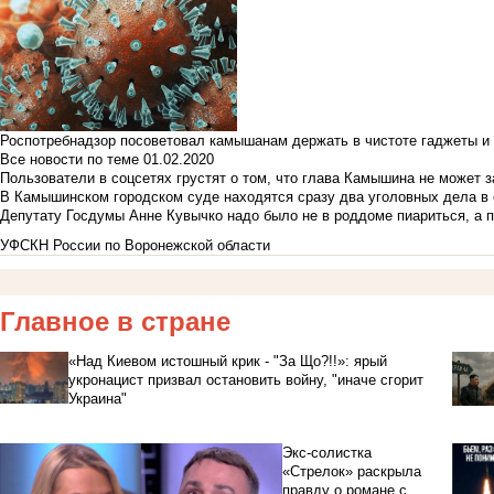
Роспотребнадзор посоветовал камышанам держать в чистоте гаджеты и 
Все новости по теме
01.02.2020
Пользователи в соцсетях грустят о том, что глава Камышина не может з
В Камышинском городском суде находятся сразу два уголовных дела в о
Депутату Госдумы Анне Кувычко надо было не в роддоме пиариться, а 
УФСКН России по Воронежской области
Главное в стране
«Над Киевом истошный крик - "За Що?!!»: ярый
укронацист призвал остановить войну, "иначе сгорит
Украина"
Экс-солистка
«Стрелок» раскрыла
правду о романе с