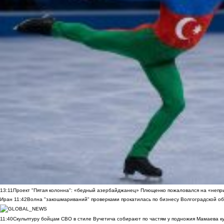
13:11
Проект "Пятая колонна": «бедный азербайджанец» Плющенко пожаловался на «непри
Иран
11:42
Волна "закошмариваний" проверками прокатилась по бизнесу Волгоградской обла
11:40
Скульптуру бойцам СВО в стиле Вучетича собирают по частям у подножия Мамаева к