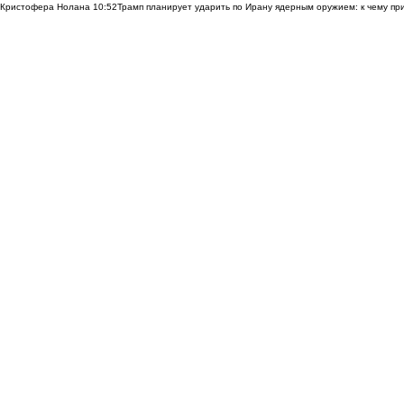
Кристофера Нолана
10:52
Трамп планирует ударить по Ирану ядерным оружием: к чему при