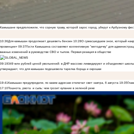
Камышане предположили, что сорную траву, которой зарос город, уберут к Арбузному фе
10:36
Для камышан продолжает дешеветь бензин
10:28
О сумасшедшем зное, который накр
провинции»
09:37
Гости Камышина составляют коллективную "методичку" для администраци
важных изменений в руководстве СВО и тылом. Первая реакция в обществе
09:19
349 млн рублей ценой увольнений: в ДНР массово ликвидируют и объединяют школы
утверждают, что для камышан подешевела тарелка борща и окрошки
19:41
Камышан предупредили, по каким адресам отключат свет завтра, 6 августа
19:35
Глав
17:10
Тошнота, рвота и сыпь: чем грозит купание в зеленой реке