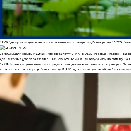
17:00
Куда пропали цветущие лотосы со знаменитого озера под Волгоградом
16:52
В Камы
16:50
Слышали взрывы и думали, что снова летят БПЛА: жильцы сгоревшей парковки расск
для нанесения ударов по Украине, - Reuters
12:11
Камышанам-отпускникам на заметку: на К
12:08
«Украина в драматической ситуации»: Киев уже не хочет возврата территорий, Зелен
надо потратить на сборы ребенка в школу
11:32
Откуда идет иссушающий зной на Камыши