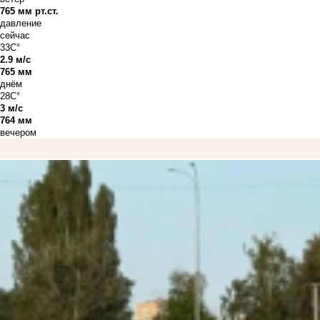
765 мм рт.ст.
давление
сейчас
33C°
2.9 м/с
765 мм
днём
28C°
3 м/с
764 мм
вечером